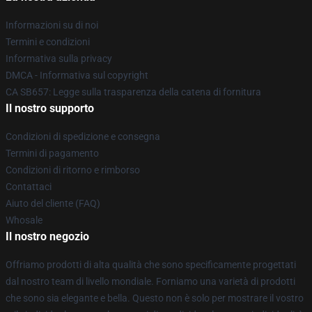
Informazioni su di noi
Termini e condizioni
Informativa sulla privacy
DMCA - Informativa sul copyright
CA SB657: Legge sulla trasparenza della catena di fornitura
Il nostro supporto
Condizioni di spedizione e consegna
Termini di pagamento
Condizioni di ritorno e rimborso
Contattaci
Aiuto del cliente (FAQ)
Whosale
Il nostro negozio
Offriamo prodotti di alta qualità che sono specificamente progettati
dal nostro team di livello mondiale. Forniamo una varietà di prodotti
che sono sia elegante e bella. Questo non è solo per mostrare il vostro