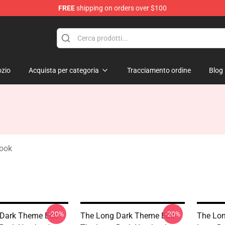
FREE
shipping on orders over $100
ise Store
zio
Acquista per categoria
Tracciamento ordine
Blog
ook
-20%
-20%
Dark Theme Edit
The Long Dark Theme Edit
The Lon