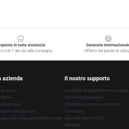
cquista in tutta sicurezza
Garanzia internazional
to 24/7 dai clic alla consegna
Offerto nel paese di utiliz
a azienda
Il nostro supporto
su di noi
Condizioni di spedizione e consegna
dizioni
Termini di pagamento
ulla privacy
Condizioni di ritorno e rimborso
mativa sul copyright
Contattaci
gge sulla trasparenza della catena
Aiuto del cliente (FAQ)
Whosale