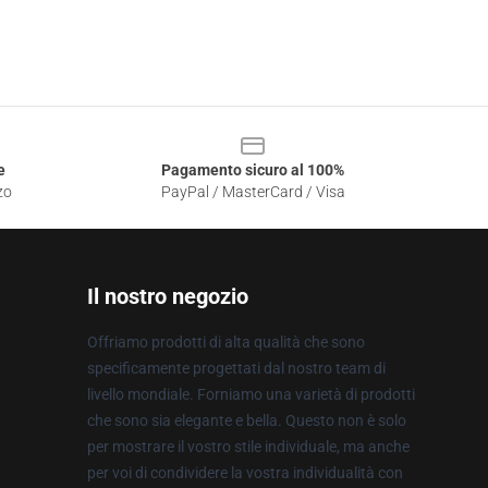
e
Pagamento sicuro al 100%
zo
PayPal / MasterCard / Visa
Il nostro negozio
Offriamo prodotti di alta qualità che sono
specificamente progettati dal nostro team di
livello mondiale. Forniamo una varietà di prodotti
che sono sia elegante e bella. Questo non è solo
per mostrare il vostro stile individuale, ma anche
per voi di condividere la vostra individualità con