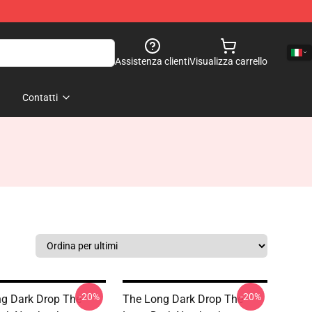
Assistenza clienti
Visualizza carrello
Contatti
-20%
-20%
g Dark Drop The
The Long Dark Drop The