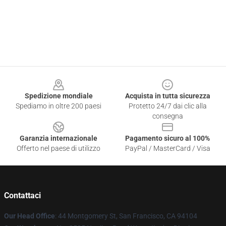
Footer
Spedizione mondiale
Acquista in tutta sicurezza
Spediamo in oltre 200 paesi
Protetto 24/7 dai clic alla
consegna
Garanzia internazionale
Pagamento sicuro al 100%
Offerto nel paese di utilizzo
PayPal / MasterCard / Visa
Contattaci
Our Head Office
: 44 Montgomery St, San Francisco, CA 94104