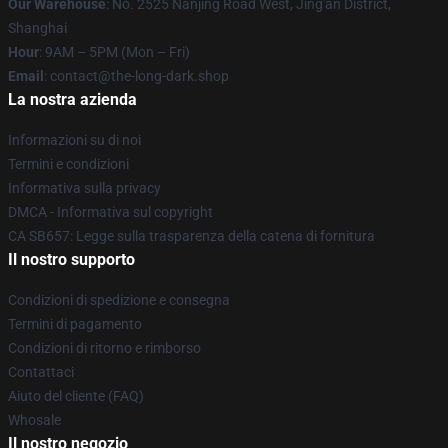
Our Warehouse
: No. 2525 Nanjing Road West, Jing'an District,
Shanghai
Hour
: 9AM – 5PM (Mon – Fri)
Email
: contact@the-long-dark.shop
La nostra azienda
Informazioni su di noi
Termini e condizioni
Informativa sulla privacy
DMCA - Informativa sul copyright
CA SB657: Legge sulla trasparenza della catena di fornitura
Il nostro supporto
Condizioni di spedizione e consegna
Termini di pagamento
Condizioni di ritorno e rimborso
Contattaci
Aiuto del cliente (FAQ)
Whosale
Il nostro negozio