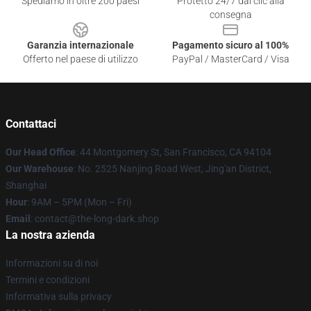
Spediamo in oltre 200 paesi
Protetto 24/7 dai clic alla
consegna
Garanzia internazionale
Pagamento sicuro al 100%
Offerto nel paese di utilizzo
PayPal / MasterCard / Visa
Contattaci
Our Head Office
: 44 Montgomery St, San Francisco, CA 94104
Our Warehouse
: No. 2525 Nanjing Road West, Jing'an District,
Shanghai
Hour
: 9AM – 5PM (Mon – Fri)
Email
: contact@the-long-dark.shop
La nostra azienda
Informazioni su di noi
Termini e condizioni
Informativa sulla privacy