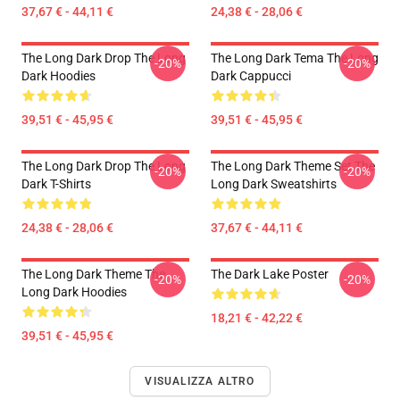
37,67 € - 44,11 €
24,38 € - 28,06 €
The Long Dark Drop The Long
The Long Dark Tema The Long
-20%
-20%
Dark Hoodies
Dark Cappucci
39,51 € - 45,95 €
39,51 € - 45,95 €
The Long Dark Drop The Long
The Long Dark Theme Set The
-20%
-20%
Dark T-Shirts
Long Dark Sweatshirts
24,38 € - 28,06 €
37,67 € - 44,11 €
The Long Dark Theme The
The Dark Lake Poster
-20%
-20%
Long Dark Hoodies
18,21 € - 42,22 €
39,51 € - 45,95 €
VISUALIZZA ALTRO