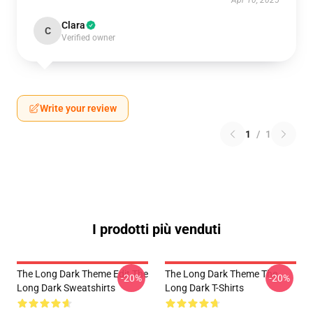
Apr 10, 2025
Clara
C
Verified owner
Write your review
1
/
1
I prodotti più venduti
The Long Dark Theme Edit The
The Long Dark Theme The
-20%
-20%
Long Dark Sweatshirts
Long Dark T-Shirts