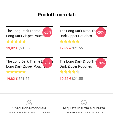
Prodotti correlati
The Long Dark Theme The
The Long Dark Drop The Long
-20%
-20%
Long Dark Zipper Pouches
Dark Zipper Pouches
19,82 €
$21.55
19,82 €
$21.55
The Long Dark Theme Edit The
The Long Dark Drop The Long
-20%
-20%
Long Dark Zipper Pouches
Dark Zipper Pouches
19,82 €
$21.55
19,82 €
$21.55
Footer
Spedizione mondiale
Acquista in tutta sicurezza