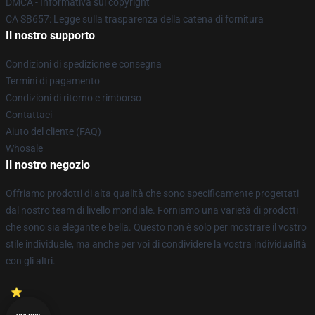
DMCA - Informativa sul copyright
CA SB657: Legge sulla trasparenza della catena di fornitura
Il nostro supporto
Condizioni di spedizione e consegna
Termini di pagamento
Condizioni di ritorno e rimborso
Contattaci
Aiuto del cliente (FAQ)
Whosale
Il nostro negozio
Offriamo prodotti di alta qualità che sono specificamente progettati
dal nostro team di livello mondiale. Forniamo una varietà di prodotti
che sono sia elegante e bella. Questo non è solo per mostrare il vostro
stile individuale, ma anche per voi di condividere la vostra individualità
con gli altri.