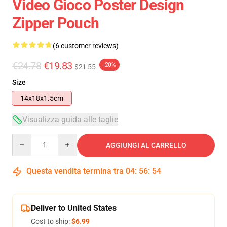
Video Gioco Poster Design
Zipper Pouch
(6 customer reviews)
€24.78
€19.83
-20%
$21.55
Size
14x18x1.5cm
Visualizza guida alle taglie
Quantity
AGGIUNGI AL CARRELLO
Questa vendita termina tra
04
:
56
:
53
Deliver to United States
Cost to ship:
$6.99