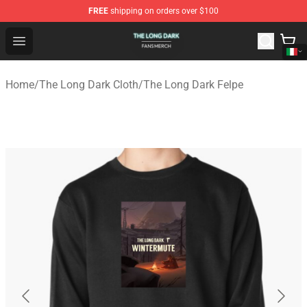
FREE
shipping on orders over $100
The Long Dark Shop - Official The Long Dark Merchandis
Open menu
Home
/
The Long Dark Cloth
/
The Long Dark Felpe