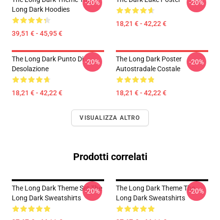
-20%
-20%
Long Dark Hoodies
18,21 € - 42,22 €
39,51 € - 45,95 €
The Long Dark Punto Di
The Long Dark Poster
-20%
-20%
Desolazione
Autostradale Costale
18,21 € - 42,22 €
18,21 € - 42,22 €
VISUALIZZA ALTRO
Prodotti correlati
The Long Dark Theme Set The
The Long Dark Theme The
-20%
-20%
Long Dark Sweatshirts
Long Dark Sweatshirts