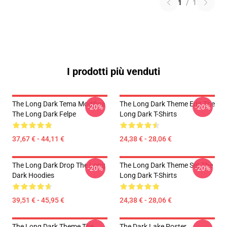
1
/
1
I prodotti più venduti
The Long Dark Tema Modifica
The Long Dark Theme Edit The
-20%
-20%
The Long Dark Felpe
Long Dark T-Shirts
37,67 € - 44,11 €
24,38 € - 28,06 €
The Long Dark Drop The Long
The Long Dark Theme Set The
-20%
-20%
Dark Hoodies
Long Dark T-Shirts
39,51 € - 45,95 €
24,38 € - 28,06 €
The Long Dark Theme The
The Dark Lake Poster