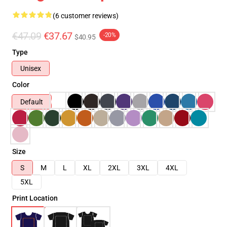
(6 customer reviews)
€47.09
€37.67
-20%
$40.95
Type
Unisex
Color
Default
Size
S
M
L
XL
2XL
3XL
4XL
5XL
Print Location