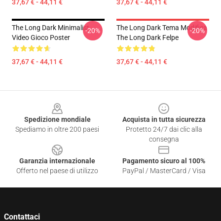
37,67 € - 44,11 €
37,67 € - 44,11 €
The Long Dark Minimalist
The Long Dark Tema Modifica
-20%
-20%
Video Gioco Poster
The Long Dark Felpe
37,67 € - 44,11 €
37,67 € - 44,11 €
Footer
Spedizione mondiale
Acquista in tutta sicurezza
Spediamo in oltre 200 paesi
Protetto 24/7 dai clic alla
consegna
Garanzia internazionale
Pagamento sicuro al 100%
Offerto nel paese di utilizzo
PayPal / MasterCard / Visa
Contattaci