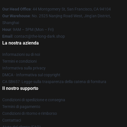
Our Head Office
: 44 Montgomery St, San Francisco, CA 94104
Our Warehouse
: No. 2525 Nanjing Road West, Jing'an District,
Shanghai
Hour
: 9AM – 5PM (Mon – Fri)
Email
: contact@the-long-dark.shop
La nostra azienda
Informazioni su di noi
Termini e condizioni
Informativa sulla privacy
DMCA - Informativa sul copyright
CA SB657: Legge sulla trasparenza della catena di fornitura
Il nostro supporto
Condizioni di spedizione e consegna
Termini di pagamento
Condizioni di ritorno e rimborso
Contattaci
Aiuto del cliente (FAQ)