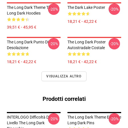
The Long Dark Theme The
The Dark Lake Poster
-20%
-20%
Long Dark Hoodies
18,21 € - 42,22 €
39,51 € - 45,95 €
The Long Dark Punto Di
The Long Dark Poster
-20%
-20%
Desolazione
Autostradale Costale
18,21 € - 42,22 €
18,21 € - 42,22 €
VISUALIZZA ALTRO
Prodotti correlati
INTERLOGO Difficoltà Di
The Long Dark Theme Edit The
-20%
-20%
Livello The Long Dark
Long Dark Pins