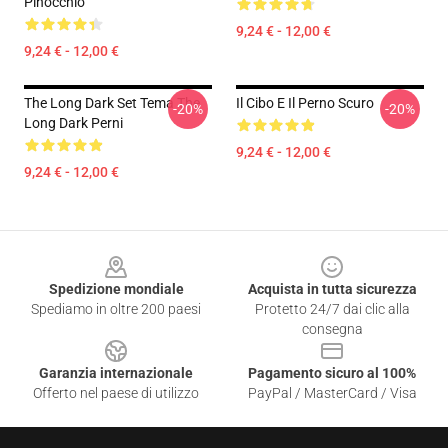
Pinocchio
9,24 € - 12,00 €
9,24 € - 12,00 €
The Long Dark Set Tema The
Il Cibo E Il Perno Scuro
-20%
-20%
Long Dark Perni
9,24 € - 12,00 €
9,24 € - 12,00 €
Footer
Spedizione mondiale
Acquista in tutta sicurezza
Spediamo in oltre 200 paesi
Protetto 24/7 dai clic alla
consegna
Garanzia internazionale
Pagamento sicuro al 100%
Offerto nel paese di utilizzo
PayPal / MasterCard / Visa