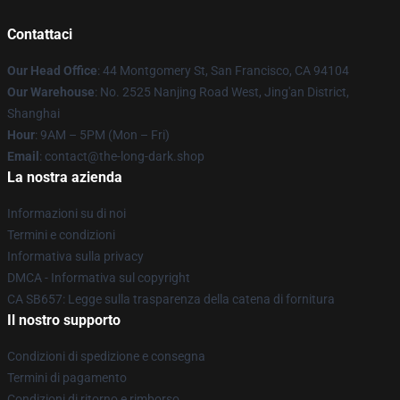
Contattaci
Our Head Office
: 44 Montgomery St, San Francisco, CA 94104
Our Warehouse
: No. 2525 Nanjing Road West, Jing'an District,
Shanghai
Hour
: 9AM – 5PM (Mon – Fri)
Email
: contact@the-long-dark.shop
La nostra azienda
Informazioni su di noi
Termini e condizioni
Informativa sulla privacy
DMCA - Informativa sul copyright
CA SB657: Legge sulla trasparenza della catena di fornitura
Il nostro supporto
Condizioni di spedizione e consegna
Termini di pagamento
Condizioni di ritorno e rimborso