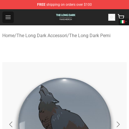
FREE
shipping on orders over $100
The Long Dark Shop - Official The Long Dark Merchandis
Open menu
Home
/
The Long Dark Accessori
/
The Long Dark Perni