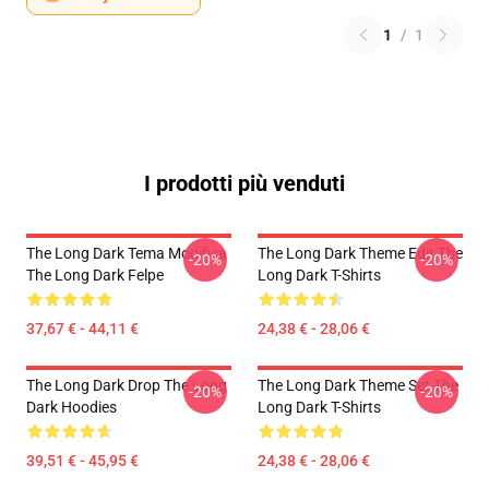
1
/
1
I prodotti più venduti
The Long Dark Tema Modifica
The Long Dark Theme Edit The
-20%
-20%
The Long Dark Felpe
Long Dark T-Shirts
37,67 € - 44,11 €
24,38 € - 28,06 €
The Long Dark Drop The Long
The Long Dark Theme Set The
-20%
-20%
Dark Hoodies
Long Dark T-Shirts
39,51 € - 45,95 €
24,38 € - 28,06 €