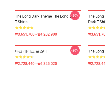
-20%
The Long Dark Theme The Long Dark
The Long 
T-Shirts
Dark T-Shi
₩3,651,700 - ₩4,202,900
₩3,651,70
-20%
다크 레이크 포스터
The Long 
₩2,728,440 - ₩6,325,020
₩2,728,44