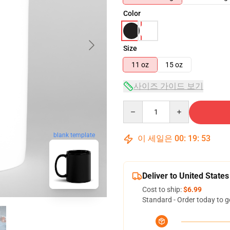
Color
Size
11 oz
15 oz
사이즈 가이드 보기
Quantity
blank template
이 세일은
00
:
19
:
52
Deliver to United States
Cost to ship:
$6.99
Standard - Order today to g