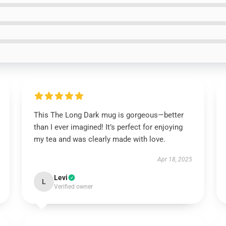
This The Long Dark mug is gorgeous—better
than I ever imagined! It’s perfect for enjoying
my tea and was clearly made with love.
Apr 18, 2025
Levi
L
Verified owner