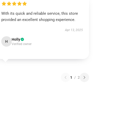
With its quick and reliable service, this store
provided an excellent shopping experience.
Apr 13, 2025
Holly
H
Verified owner
1
/
2