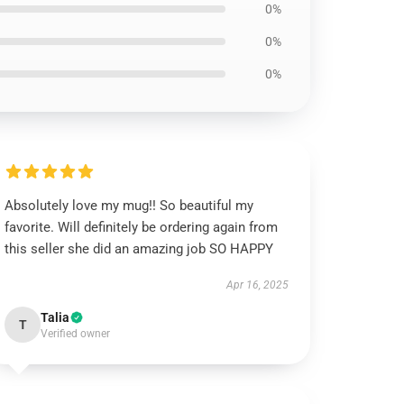
0%
0%
0%
Absolutely love my mug!! So beautiful my
favorite. Will definitely be ordering again from
this seller she did an amazing job SO HAPPY
Apr 16, 2025
Talia
T
Verified owner