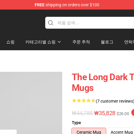
FREE
shipping on orders over $100
ise Store
쇼핑
카테고리별 쇼핑
주문 추적
블로그
연락
The Long Dark 
Mugs
(7 customer reviews
₩44,785
₩35,828
$26.00
Type
Ceramic Mug
Accent Mug