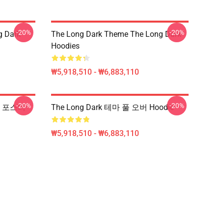
-20%
-20%
g Dark
The Long Dark Theme The Long Dark
Hoodies
₩5,918,510 - ₩6,883,110
-20%
-20%
로 포스터
The Long Dark 테마 풀 오버 Hoodie
₩5,918,510 - ₩6,883,110