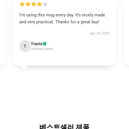
I’m using this mug every day. It’s nicely made
and very practical. Thanks for a great buy!
Apr 16, 2025
Travis
T
Verified owner
베스트셀러 제품