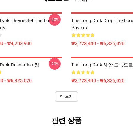
-20%
Dark Theme Set The Long
The Long Dark Drop The Lon
rts
Posters
0 - ₩4,202,900
₩2,728,440 - ₩6,325,020
-20%
Dark Desolation 점
The Long Dark 해안 고속도
0 - ₩6,325,020
₩2,728,440 - ₩6,325,020
더 보기
관련 상품