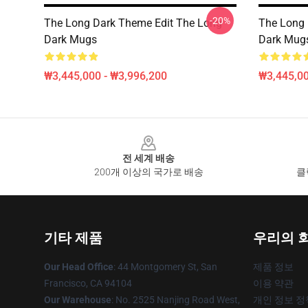
-20%
The Long Dark Theme Edit The Long
The Long 
Dark Mugs
Dark Mug
₩3,445,000 - ₩3,996,200
₩3,445,00
Footer
전 세계 배송
200개 이상의 국가로 배송
클
기타 제품
우리의 
Our Head Office
: 44 Montgomery St, San
제품 정보
Francisco, CA 94104
이용 약관
Our Warehouse
: No. 2525 Nanjing Road West,
개인 정보 정