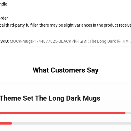
ndle
order
al third-party fulfiller, there may be slight variances in the product receiv
SKU
:
MOCK-mugs-1744877825-BLACK
카테고리
:
The Long Dark 뚱 베어
,
What Customers Say
k Theme Set The Long Dark Mugs