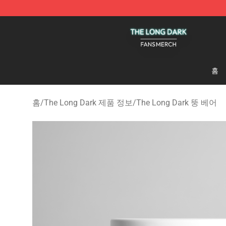
The Long Dark Shop - Official The Long Dark Merchand
홈
홈
/
The Long Dark 제품 정보
/
The Long Dark 뚱 베어