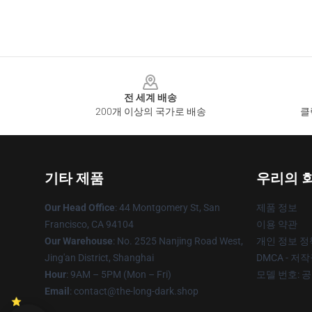
Footer
전 세계 배송
200개 이상의 국가로 배송
클
기타 제품
우리의 
Our Head Office
: 44 Montgomery St, San
제품 정보
Francisco, CA 94104
이용 약관
Our Warehouse
: No. 2525 Nanjing Road West,
개인 정보 정
Jing'an District, Shanghai
DMCA - 저
Hour
: 9AM – 5PM (Mon – Fri)
모델 번호: 
Email
: contact@the-long-dark.shop