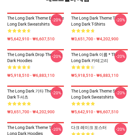
The Long Dark Theme Edit The
The Long Dark Theme The
-20%
-20%
Long Dark Sweatshirts
Long Dark T-Shirts
₩5,642,910 - ₩6,607,510
₩3,651,700 - ₩4,202,900
The Long Dark Drop The Long
The Long Dark 이름 * The
-20%
-20%
Dark Hoodies
Long Dark 카테고리
₩5,918,510 - ₩6,883,110
₩5,918,510 - ₩6,883,110
The Long Dark 기타 The Long
The Long Dark Theme Set The
-20%
-20%
Dark T-셔츠
Long Dark Sweatshirts
₩3,651,700 - ₩4,202,900
₩5,642,910 - ₩6,607,510
The Long Dark Theme The
다크 레이크 포스터
-20%
-20%
Long Dark Hoodies