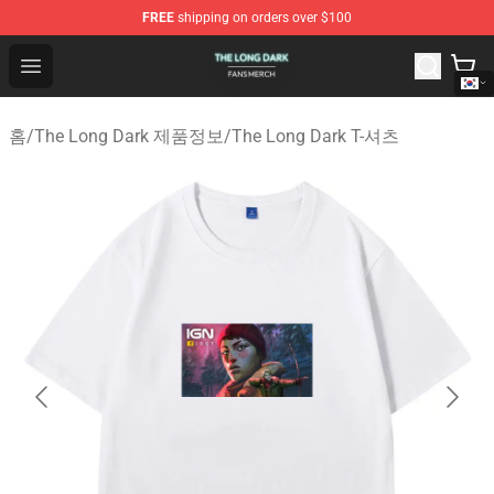
FREE
shipping on orders over $100
The Long Dark Shop - Official The Long Dark Merchandis
Open menu
홈
/
The Long Dark 제품정보
/
The Long Dark T-셔츠