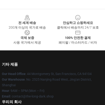
Footer
전 세계 배송
안심하고 쇼핑하세요
200개 이상의 국가로 배송
클릭에서 배송까지 24/7 보호
국제 보증
100% 안전한 결제
사용 국가에서 제공
페이팔 / 마스터카드 / 비자
기타 제품
Our Head Office
: 44 Montgomery St, San Francisco, CA 94104
Our Warehouse
: No. 2525 Nanjing Road West, Jing'an District,
Shanghai
Hour
: 9AM – 5PM (Mon – Fri)
Email
: contact@the-long-dark.shop
우리의 회사