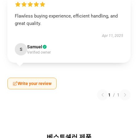
Flawless buying experience, efficient handling, and
great quality.
Apr 11, 2025
Samuel
S
Verified owner
Write your review
1
/
1
베스트셀러 제품