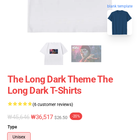
blank template
The Long Dark Theme The
Long Dark T-Shirts
(6 customer reviews)
₩45,646
₩36,517
-20%
$26.50
Type
Unisex