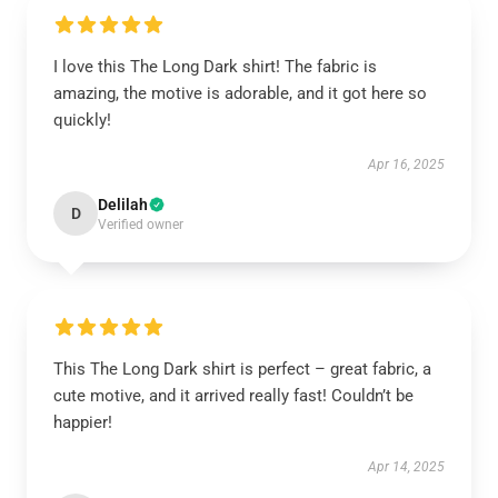
I love this The Long Dark shirt! The fabric is
amazing, the motive is adorable, and it got here so
quickly!
Apr 16, 2025
Delilah
D
Verified owner
This The Long Dark shirt is perfect – great fabric, a
cute motive, and it arrived really fast! Couldn’t be
happier!
Apr 14, 2025