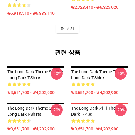
₩2,728,440 - ₩6,325,020
₩5,918,510 - ₩6,883,110
더 보기
관련 상품
The Long Dark Theme Set The
The Long Dark Theme The
-20%
-20%
Long Dark T-Shirts
Long Dark T-Shirts
₩3,651,700 - ₩4,202,900
₩3,651,700 - ₩4,202,900
The Long Dark Theme Set The
The Long Dark 기타 The Long
-20%
-20%
Long Dark T-Shirts
Dark T-셔츠
₩3,651,700 - ₩4,202,900
₩3,651,700 - ₩4,202,900