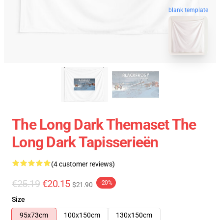
blank template
The Long Dark Themaset The
Long Dark Tapisserieën
(4 customer reviews)
€25.19
€20.15
-20%
$21.90
Size
95x73cm
100x150cm
130x150cm