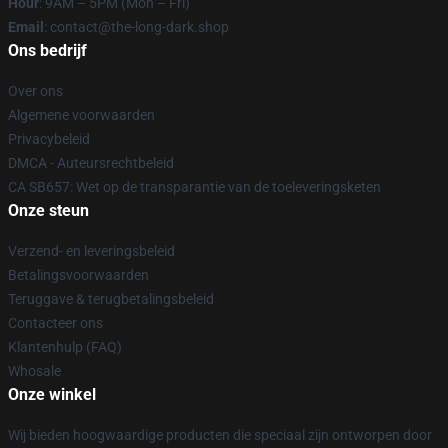
Hour
: 9AM – 5PM (Mon – Fri)
Email
: contact@the-long-dark.shop
Ons bedrijf
Over ons
Algemene voorwaarden
Privacybeleid
DMCA - Auteursrechtbeleid
CA SB657: Wet op de transparantie van de toeleveringsketen
Onze steun
Verzend- en leveringsbeleid
Betalingsvoorwaarden
Teruggave & terugbetalingsbeleid
Contacteer ons
Klantenhulp (FAQ)
Whosale
Onze winkel
Wij bieden hoogwaardige producten die speciaal zijn ontworpen door