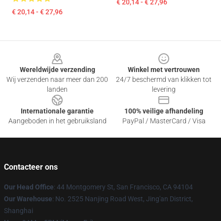
€ 20,14 - € 27,96
€ 20,14 - € 27,96
Footer
Wereldwijde verzending
Winkel met vertrouwen
Wij verzenden naar meer dan 200
24/7 beschermd van klikken tot
landen
levering
Internationale garantie
100% veilige afhandeling
Aangeboden in het gebruiksland
PayPal / MasterCard / Visa
Contacteer ons
Our Head Office
: 44 Montgomery St, San Francisco, CA 94104
Our Warehouse
: No. 2525 Nanjing Road West, Jing'an District,
Shanghai