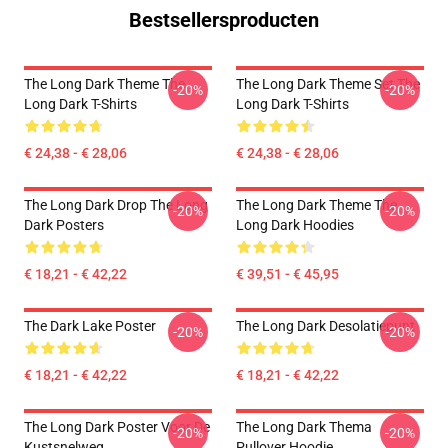
Bestsellersproducten
The Long Dark Theme The
The Long Dark Theme Set The
-20%
-20%
Long Dark T-Shirts
Long Dark T-Shirts
€ 24,38 - € 28,06
€ 24,38 - € 28,06
The Long Dark Drop The Long
The Long Dark Theme The
-20%
-20%
Dark Posters
Long Dark Hoodies
€ 18,21 - € 42,22
€ 39,51 - € 45,95
The Dark Lake Poster
The Long Dark Desolatiepunt
-20%
-20%
€ 18,21 - € 42,22
€ 18,21 - € 42,22
The Long Dark Poster Voor De
The Long Dark Thema
-20%
-20%
Kustsnelweg
Pullover Hoodie