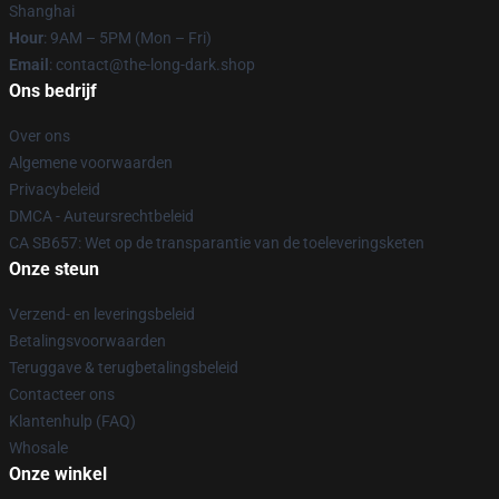
Shanghai
Hour
: 9AM – 5PM (Mon – Fri)
Email
: contact@the-long-dark.shop
Ons bedrijf
Over ons
Algemene voorwaarden
Privacybeleid
DMCA - Auteursrechtbeleid
CA SB657: Wet op de transparantie van de toeleveringsketen
Onze steun
Verzend- en leveringsbeleid
Betalingsvoorwaarden
Teruggave & terugbetalingsbeleid
Contacteer ons
Klantenhulp (FAQ)
Whosale
Onze winkel