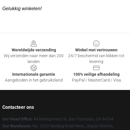
Gelukkig winkelen!
Footer
Wereldwijde verzending
Winkel met vertrouwen
Wij verzenden naar meer dan 200
24/7 beschermd van klikken tot
landen
levering
Internationale garantie
100% veilige afhandeling
Aangeboden in het gebruiksland
PayPal / MasterCard / Visa
Contacteer ons
Our Head Office
: 44 Montgomery St, San Francisco, CA 94104
Our Warehouse
: No. 2525 Nanjing Road West, Jing'an District,