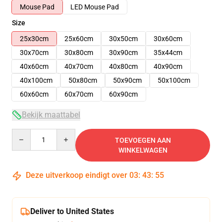
Mouse Pad
LED Mouse Pad
Size
25x30cm
25x60cm
30x50cm
30x60cm
30x70cm
30x80cm
30x90cm
35x44cm
40x60cm
40x70cm
40x80cm
40x90cm
40x100cm
50x80cm
50x90cm
50x100cm
60x60cm
60x70cm
60x90cm
Bekijk maattabel
Quantity
TOEVOEGEN AAN
WINKELWAGEN
Deze uitverkoop eindigt over
03
:
43
:
54
Deliver to United States