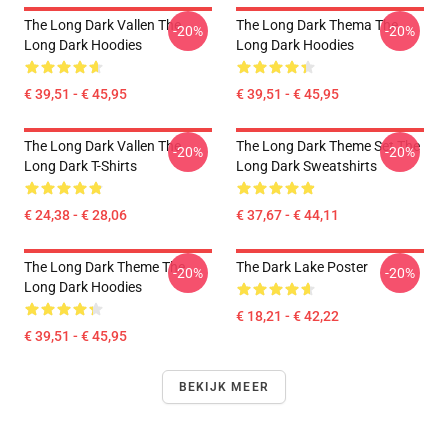
The Long Dark Vallen The
The Long Dark Thema The
-20%
-20%
Long Dark Hoodies
Long Dark Hoodies
€ 39,51 - € 45,95
€ 39,51 - € 45,95
The Long Dark Vallen The
The Long Dark Theme Set The
-20%
-20%
Long Dark T-Shirts
Long Dark Sweatshirts
€ 24,38 - € 28,06
€ 37,67 - € 44,11
The Long Dark Theme The
The Dark Lake Poster
-20%
-20%
Long Dark Hoodies
€ 18,21 - € 42,22
€ 39,51 - € 45,95
BEKIJK MEER