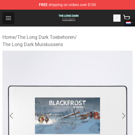
FREE
shipping on orders over $100
The Long Dark Shop - Official The Long Dark Merchandis
Open menu
Home
/
The Long Dark Toebehoren
/
The Long Dark Muiskussens