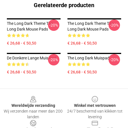
Gerelateerde producten
The Long Dark Theme The
The Long Dark Theme The
-20%
-20%
Long Dark Mouse Pads
Long Dark Mouse Pads
€ 26,68 - € 50,50
€ 26,68 - € 50,50
De Donkere Lange Muis Pad
The Long Dark Muispad
-20%
-20%
€ 26,68 - € 50,50
€ 26,68 - € 50,50
Footer
Wereldwijde verzending
Winkel met vertrouwen
Wij verzenden naar meer dan 200
24/7 beschermd van klikken tot
landen
levering