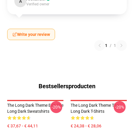
A
Verified owner
Write your review
1
/
1
Bestsellersproducten
The Long Dark Theme Edit The
The Long Dark Theme The
-20%
-20%
Long Dark Sweatshirts
Long Dark T-Shirts
€ 37,67 - € 44,11
€ 24,38 - € 28,06