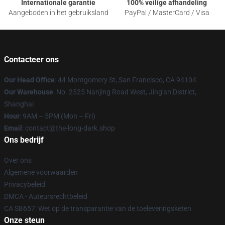
Internationale garantie
100% veilige afhandeling
Aangeboden in het gebruiksland
PayPal / MasterCard / Visa
Contacteer ons
Our Head Office
: 44 Montgomery St, San Francisco, CA 94104
Our Warehouse
: No. 2525 Nanjing Road West, Jing'an District,
Shanghai
Hour
: 9AM – 5PM (Mon – Fri)
Email
: contact@the-long-dark.shop
Ons bedrijf
Over ons
Algemene voorwaarden
Privacybeleid
DMCA - Auteursrechtbeleid
CA SB657: Wet op de transparantie van de toeleveringsketen
Onze steun