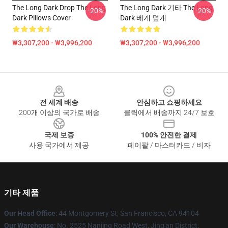
The Long Dark Drop The Long
The Long Dark 기타 The Long
-20%
-20%
Dark Pillows Cover
Dark 베개 덮개
₩3,307,200 - ₩3,996,200
₩3,307,200 - ₩3,996,200
Footer
전 세계 배송
안심하고 쇼핑하세요
200개 이상의 국가로 배송
클릭에서 배송까지 24/7 보호
국제 보증
100% 안전한 결제
사용 국가에서 제공
페이팔 / 마스터카드 / 비자
기타 제품
Our Head Office
: 44 Montgomery St, San Francisco, CA 94104
Our Warehouse
: No. 2525 Nanjing Road West, Jing'an District,