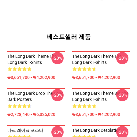
베스트셀러 제품
The Long Dark Theme The
The Long Dark Theme The
-20%
-20%
Long Dark T-Shirts
Long Dark T-Shirts
₩3,651,700 - ₩4,202,900
₩3,651,700 - ₩4,202,900
The Long Dark Drop The Long
The Long Dark Theme Set The
-20%
-20%
Dark Posters
Long Dark T-Shirts
₩2,728,440 - ₩6,325,020
₩3,651,700 - ₩4,202,900
다크 레이크 포스터
The Long Dark Desolation 점
-20%
-20%