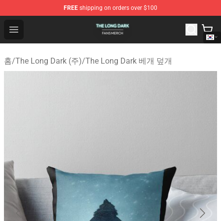
FREE
shipping on orders over $100
The Long Dark Shop - Official The Long Dark Merchandis
Open menu
홈
/
The Long Dark (주)
/
The Long Dark 베개 덮개