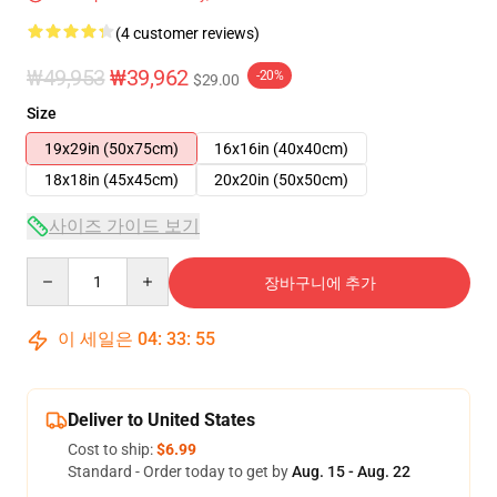
(4 customer reviews)
₩49,953
₩39,962
-20%
$29.00
Size
19x29in (50x75cm)
16x16in (40x40cm)
18x18in (45x45cm)
20x20in (50x50cm)
사이즈 가이드 보기
Quantity
장바구니에 추가
이 세일은
04
:
33
:
54
Deliver to United States
Cost to ship:
$6.99
Standard - Order today to get by
Aug. 15 - Aug. 22