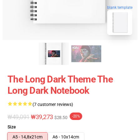
blank template
The Long Dark Theme The
Long Dark Notebook
(7 customer reviews)
₩49,091
₩39,273
-20%
$28.50
Size
A5 - 14,8x21cm
A6 - 10x14cm