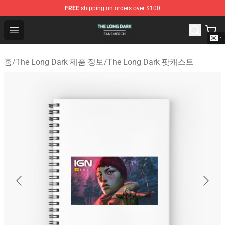
FREE
shipping on orders over $100
The Long Dark Shop - Official The Long Dark Merchandis
Open menu
홈
/
The Long Dark 제품 정보
/
The Long Dark 팟캐스트