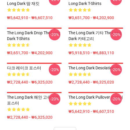
Long Dark 땀 재킷
Long Dark T-Shirts
₩5,642,910 - ₩6,607,510
₩3,651,700 - ₩4,202,900
The Long Dark Drop The Long
The Long Dark 기타 The Long
-20%
-20%
Dark T-Shirts
Dark 카테고리
₩3,651,700 - ₩4,202,900
₩5,918,510 - ₩6,883,110
다크 레이크 포스터
The Long Dark Desolation 점
-20%
-20%
₩2,728,440 - ₩6,325,020
₩2,728,440 - ₩6,325,020
The Long Dark 해안 고속도로
The Long Dark Pullover 스웨터
-20%
-20%
포스터
₩5,642,910 - ₩6,607,510
₩2,728,440 - ₩6,325,020