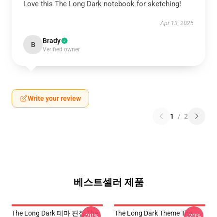
Love this The Long Dark notebook for sketching!
Apr 13, 2025
Brady
B
Verified owner
Write your review
1
/
2
베스트셀러 제품
The Long Dark 테마 편집 The
The Long Dark Theme The
-20%
-20%