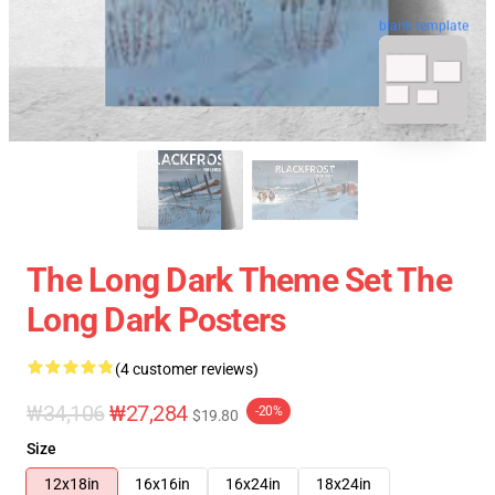
blank template
The Long Dark Theme Set The
Long Dark Posters
(4 customer reviews)
₩34,106
₩27,284
-20%
$19.80
Size
12x18in
16x16in
16x24in
18x24in