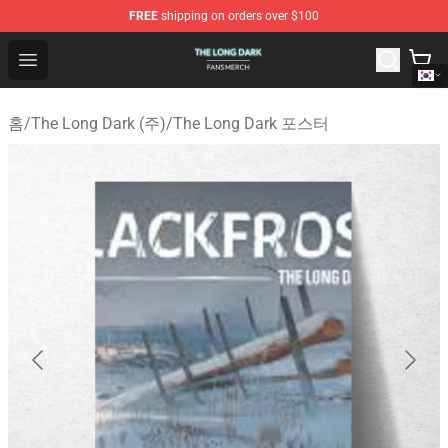
FREE
shipping on orders over $100
The Long Dark Shop - Official The Long Dark Merchandis
Open menu
홈
/
The Long Dark (주)
/
The Long Dark 포스터