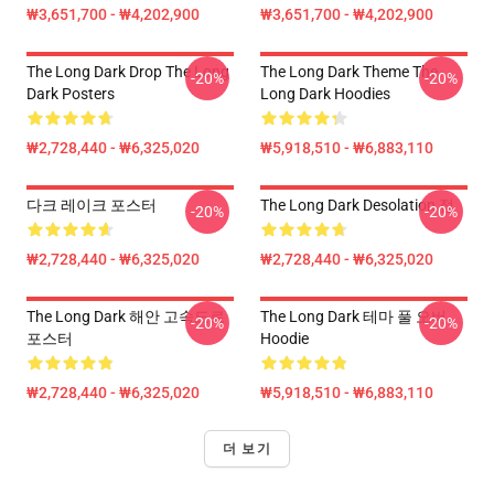
₩3,651,700 - ₩4,202,900
₩3,651,700 - ₩4,202,900
The Long Dark Drop The Long
The Long Dark Theme The
-20%
-20%
Dark Posters
Long Dark Hoodies
₩2,728,440 - ₩6,325,020
₩5,918,510 - ₩6,883,110
다크 레이크 포스터
The Long Dark Desolation 점
-20%
-20%
₩2,728,440 - ₩6,325,020
₩2,728,440 - ₩6,325,020
The Long Dark 해안 고속도로
The Long Dark 테마 풀 오버
-20%
-20%
포스터
Hoodie
₩2,728,440 - ₩6,325,020
₩5,918,510 - ₩6,883,110
더 보기