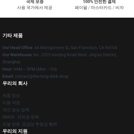
국제 보증
100% 안전한 결제
사용 국가에서 제공
페이팔 / 마스터카드 / 비자
기타 제품
Our Head Office
: 44 Montgomery St, San Francisco, CA 94104
Our Warehouse
: No. 2525 Nanjing Road West, Jing'an District,
Shanghai
Hour
: 9AM – 5PM (Mon – Fri)
Email
: contact@the-long-dark.shop
우리의 회사
제품 정보
이용 약관
개인 정보 정책
DMCA - 저작권 정책
모델 번호: 공급망 투명성 행위
우리의 지원