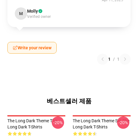
Apr 11, 2025
Molly
M
Verified owner
Write your review
1
/
1
베스트셀러 제품
The Long Dark Theme The
The Long Dark Theme Set The
-20%
-20%
Long Dark T-Shirts
Long Dark T-Shirts