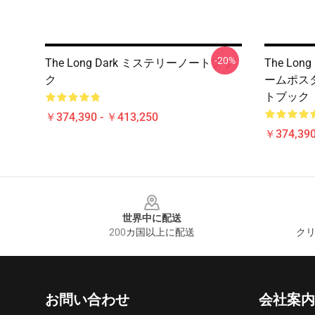
-20%
The Long Dark ミステリーノートブッ
The Lo
ク
ームポス
トブック
￥374,390 - ￥413,250
￥374,390
Footer
世界中に配送
200カ国以上に配送
クリ
お問い合わせ
会社案内