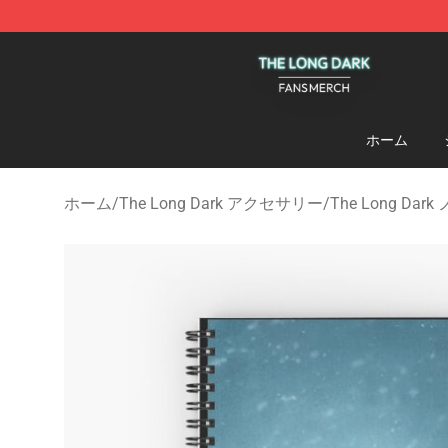
The Long Dark Shop - Official The Long Dark Merchand
ホーム
ホーム
/
The Long Dark アクセサリー
/
The Long Da