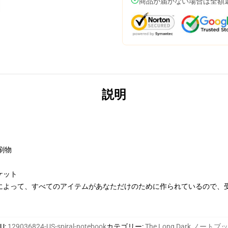
商品が届かない場合は全額
説明
刷物
ケット
によって、すべてのアイテムがあなただけのために作られているので、
KU
:
129036824-US-spiral-notebook
カテゴリー
:
The Long Dark ノートブ