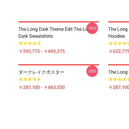
-20%
The Long Dark Theme Edit The Long
The Long 
Dark Sweatshirts
Hoodies
￥593,775 - ￥695,275
￥622,775
-20%
ダークレイクポスター
The Lon
￥287,100 - ￥665,550
￥287,100