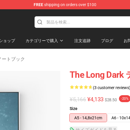
FREE
shipping on orders over $100
ise Store
ショップ
カテゴリーで購入
注文追跡
ブログ
お
rk ノートブック
The Long D
(3 customer reviews
¥5,166
¥4,133
-20%
$28.50
Size
A5 - 14,8x21cm
A6 - 10x1
サイズガイドを見る