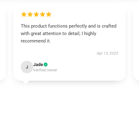
This product functions perfectly and is crafted
with great attention to detail; I highly
recommend it.
Apr 13, 2025
Jade
J
Verified owner