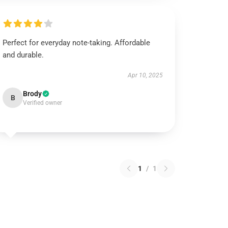
Perfect for everyday note-taking. Affordable
and durable.
Apr 10, 2025
Brody
B
Verified owner
1
/
1