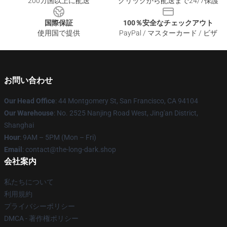
200カ国以上に配送
クリックから配送まで24/7保護
国際保証
100％安全なチェックアウト
使用国で提供
PayPal / マスターカード / ビザ
お問い合わせ
Our Head Office
: 44 Montgomery St, San Francisco, CA 94104
Our Warehouse
: No. 2525 Nanjing Road West, Jing'an District,
Shanghai
Hour
: 9AM – 5PM (Mon – Fri)
Email
: contact@the-long-dark.shop
会社案内
私たちについて
利用規約
プライバシーポリシー
DMCA - 著作権ポリシー