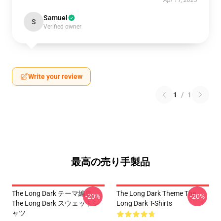
Apr 11, 2025
Samuel
S
Verified owner
Write your review
1
/
1
最高の売り手製品
The Long Dark テーマ編集
The Long Dark Theme The
-20%
-20%
The Long Dark スウェットシ
Long Dark T-Shirts
ャツ