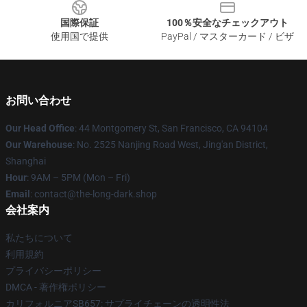
国際保証
100％安全なチェックアウト
使用国で提供
PayPal / マスターカード / ビザ
お問い合わせ
Our Head Office
: 44 Montgomery St, San Francisco, CA 94104
Our Warehouse
: No. 2525 Nanjing Road West, Jing'an District,
Shanghai
Hour
: 9AM – 5PM (Mon – Fri)
Email
: contact@the-long-dark.shop
会社案内
私たちについて
利用規約
プライバシーポリシー
DMCA - 著作権ポリシー
カリフォルニアSB657: サプライチェーンの透明性法