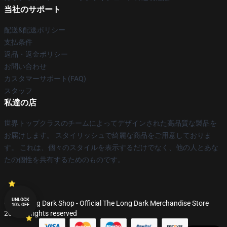
当社のサポート
配送&配送ポリシー
支払条件
返品・返金ポリシー
お問い合わせ
カスタマーサポート(FAQ)
スタッフ
私達の店
世界トップクラスのチームによってデザインされた高品質な製品を
お届けします。 スタイリッシュで綺麗な商品をご用意しておりま
す。 これは、個々のスタイルを表示するだけでなく、他の人とあな
たの個性を共有するためのものです。
UNLOCK
© The Long Dark Shop - Official The Long Dark Merchandise Store
10% OFF
2026 all rights reserved