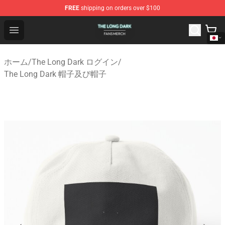
FREE
shipping on orders over $100
The Long Dark Shop - Official The Long Dark Merchandis
Open menu
ホーム
/
The Long Dark ログイン
/
The Long Dark 帽子及び帽子