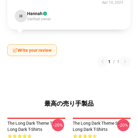
Apr 10, 2025
Hannah
H
Verified owner
Write your review
1
/
1
最高の売り手製品
The Long Dark Theme The
The Long Dark Theme Set The
-20%
-20%
Long Dark T-Shirts
Long Dark T-Shirts