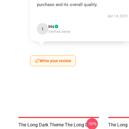
purchase and its overall quality.
Apr 14, 2025
Iris
I
Verified owner
Write your review
-20%
The Long Dark Theme The Long Dark
The Long 