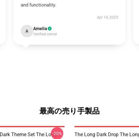
and functionality.
Apr 14, 2025
Amelia
A
Verified owner
最高の売り手製品
-20%
Dark Theme Set The Long
The Long Dark Drop The Lon