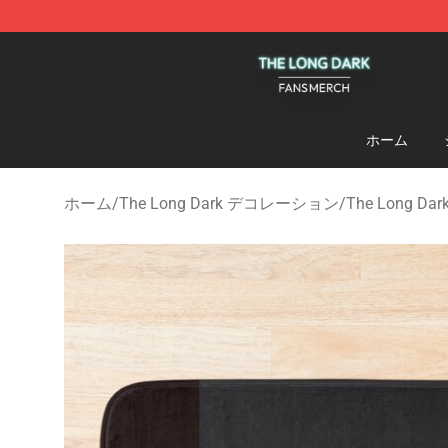
The Long Dark Shop - Official The Long Dark Merchand
ホーム
ホーム
/
The Long Dark デコレーション
/
The Long D