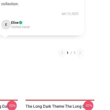
collection.
Apr 13, 2025
Elise
E
Verified owner
1
/
1
-20%
-20%
g Dark
The Long Dark Theme The Long Dark