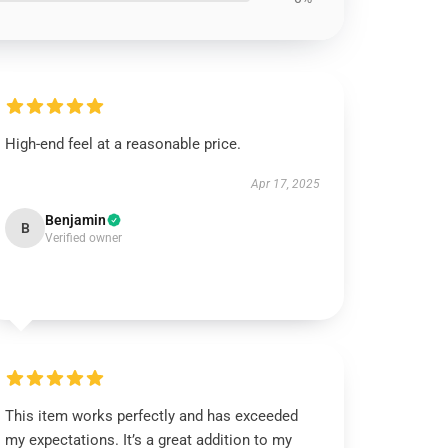
High-end feel at a reasonable price.
Apr 17, 2025
Benjamin
B
Verified owner
This item works perfectly and has exceeded
my expectations. It’s a great addition to my