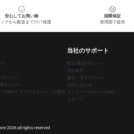
安心してお買い物
国際保証
ックから配送まで24/7保護
使用国で提供
当社のサポート
いて
配送&配送ポリシー
支払条件
ーポリシー
返品・返金ポリシー
著作権ポリシー
お問い合わせ
アSB657: サプライチェーンの透明
カスタマーサポート(FAQ)
スタッフ
re 2026 all rights reserved