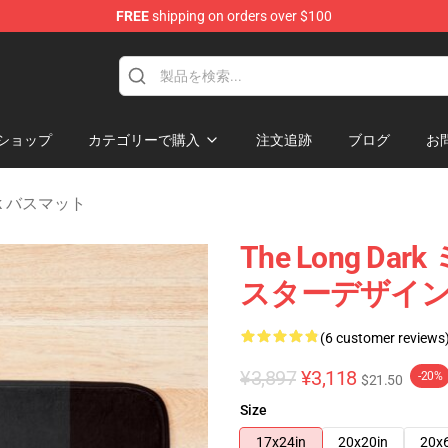
FREE
shipping on orders over $100
ise Store
ショップ
カテゴリーで購入
注文追跡
ブログ
お
ark バスマット
The Long 
スターデザイ
(6 customer reviews
¥3,897
¥3,118
-20%
$21.50
Size
17x24in
20x20in
20x