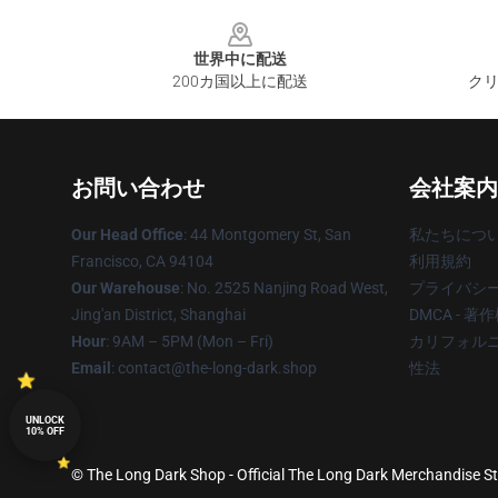
Footer
世界中に配送
200カ国以上に配送
クリ
お問い合わせ
会社案内
Our Head Office
: 44 Montgomery St, San
私たちにつ
Francisco, CA 94104
利用規約
Our Warehouse
: No. 2525 Nanjing Road West,
プライバシ
Jing'an District, Shanghai
DMCA - 
Hour
: 9AM – 5PM (Mon – Fri)
カリフォルニ
Email
: contact@the-long-dark.shop
性法
UNLOCK
10% OFF
© The Long Dark Shop - Official The Long Dark Merchandise Sto