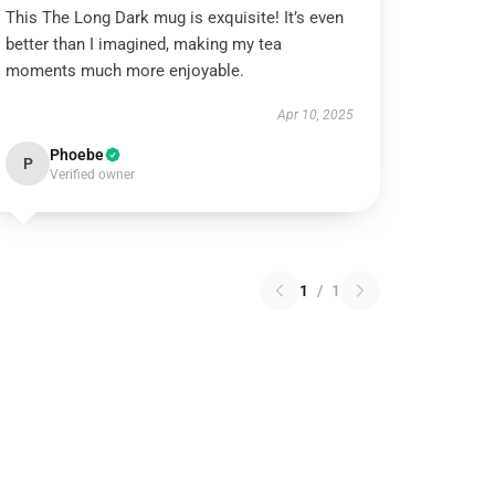
This The Long Dark mug is exquisite! It’s even
better than I imagined, making my tea
moments much more enjoyable.
Apr 10, 2025
Phoebe
P
Verified owner
1
/
1