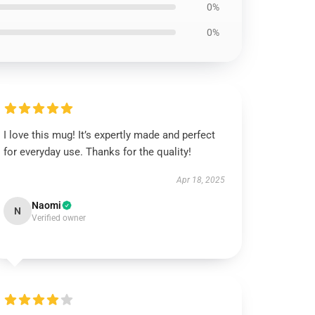
0%
0%
I love this mug! It’s expertly made and perfect
for everyday use. Thanks for the quality!
Apr 18, 2025
Naomi
N
Verified owner