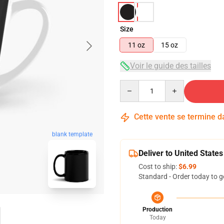
Size
11 oz
15 oz
Voir le guide des tailles
Quantity
Cette vente se termine 
blank template
Deliver to United States
Cost to ship:
$6.99
Standard - Order today to g
Production
Today