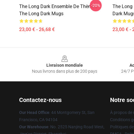
-20%
The Long Dark Ensemble De Thèmes
The Long 
The Long Dark Mugs
Dark Mug
23,00 € - 26,68 €
23,00 € - 
Footer
Livraison mondiale
Ac
Nous livrons dans plus de 200 pays
24/7 Pr
Contactez-nous
Notre so
Our Head Office
: 44 Montgomery St, San
À propos de
Francisco, CA 94104
Conditions g
Our Warehouse
: No. 2525 Nanjing Road West,
Politiques de