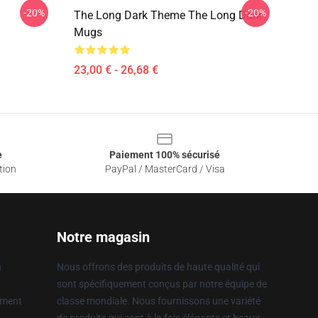
-20%
-20%
The Long Dark Theme The Long Dark
Mugs
23,00 € - 26,68 €
e
Paiement 100% sécurisé
tion
PayPal / MasterCard / Visa
Notre magasin
n
Nous offrons des produits de haute qualité qui
sont spécifiquement conçus par notre équipe de
ement
classe mondiale. Nous fournissons une variété