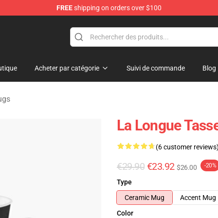
FREE
shipping on orders over $100
ise Store
tique
Acheter par catégorie
Suivi de commande
Blog
ugs
La Longue Tass
(6 customer reviews
€29.90
€23.92
-20%
$26.00
Type
Ceramic Mug
Accent Mug
Color