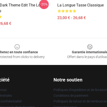
-20%
Dark Theme Edit The Long
La Longue Tasse Classique
s
23,00 € - 26,68 €
26,68 €
hetez en toute confiance
Garantie international
otected from clicks to delivery
Offert dans le pays d'utilisa
ciété
Notre soutien
 nous
Politiques d'expédition et de livraiso
énérales
Conditions de paiement
 confidentialité
Politiques de retour et de rembours