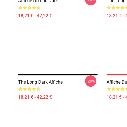
Affiche Du Lac Dark
The Long 
18,21 € - 42,22 €
18,21 € - 
-20%
The Long Dark Affiche
Affiche D
18,21 € - 42,22 €
18,21 € - 
Footer