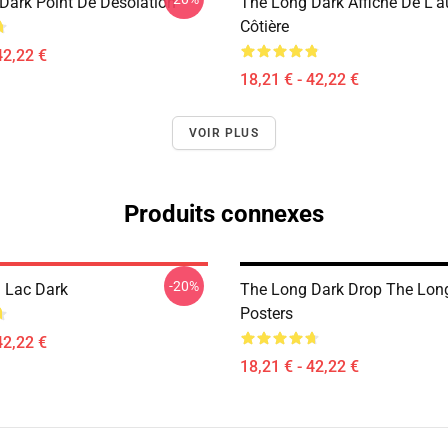
Dark Point De Désolation
The Long Dark Affiche De L'a
Côtière
42,22 €
18,21 € - 42,22 €
VOIR PLUS
Produits connexes
-20%
u Lac Dark
The Long Dark Drop The Lon
Posters
42,22 €
18,21 € - 42,22 €