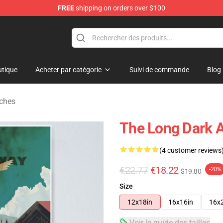
FREE
shipping on orders over $100
ise Store
tique
Acheter par catégorie
Suivi de commande
Blog
iches
The Long Dark A
(4 customer reviews
€22.77
€18.22
-20%
$19.80
Size
12x18in
16x16in
16x
Voir le guide des tailles