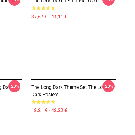
utoroute
The Long Dark T-Shirt Pull-Over
37,67 € - 44,11 €
-20%
-20%
g Dark
The Long Dark Theme Set The Long
Dark Posters
18,21 € - 42,22 €