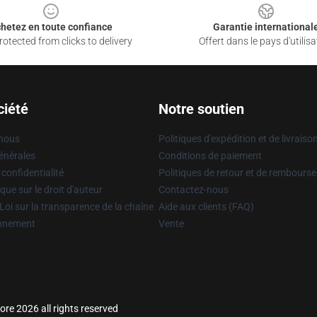
hetez en toute confiance
Garantie international
otected from clicks to delivery
Offert dans le pays d'utilisa
ciété
Notre soutien
 nous
Politiques d'expédition et de livraiso
énérales
Conditions de paiement
 confidentialité
Politiques de retour et de rembours
que sur le droit d'auteur
Contactez-nous
Loi sur la transparence de la chaîne
Aide aux clients (FAQ)
onnement
Vente
re 2026 all rights reserved