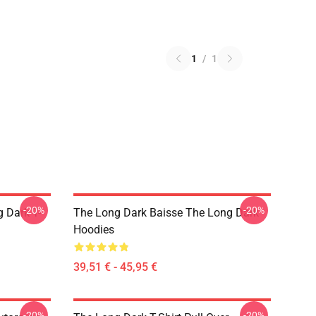
1
/
1
-20%
-20%
 Dark T-
The Long Dark Baisse The Long Dark
Hoodies
39,51 € - 45,95 €
-20%
-20%