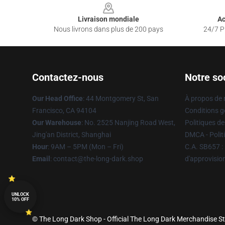
Livraison mondiale
Ac
Nous livrons dans plus de 200 pays
24/7 Pr
Contactez-nous
Notre so
Our Head Office
: 44 Montgomery St, San
À propos de
Francisco, CA 94104
Conditions g
Our Warehouse
: No. 2525 Nanjing Road West,
Politiques de
Jing'an District, Shanghai
DMCA - Politi
Hour
: 9AM – 5PM (Mon – Fri)
C.A. SB657 : 
Email
: contact@the-long-dark.shop
d'approvisi
UNLOCK
10% OFF
© The Long Dark Shop - Official The Long Dark Merchandise Sto