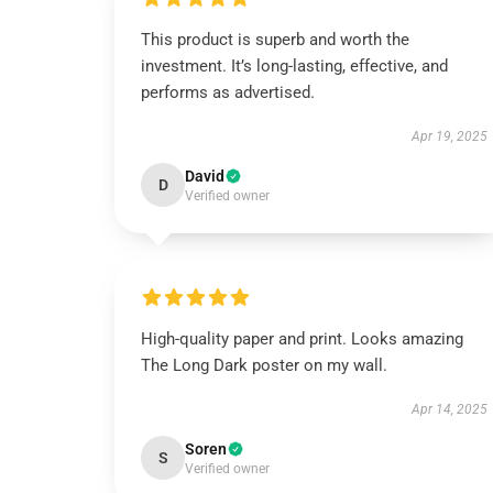
This product is superb and worth the
investment. It’s long-lasting, effective, and
performs as advertised.
Apr 19, 2025
David
D
Verified owner
High-quality paper and print. Looks amazing
The Long Dark poster on my wall.
Apr 14, 2025
Soren
S
Verified owner