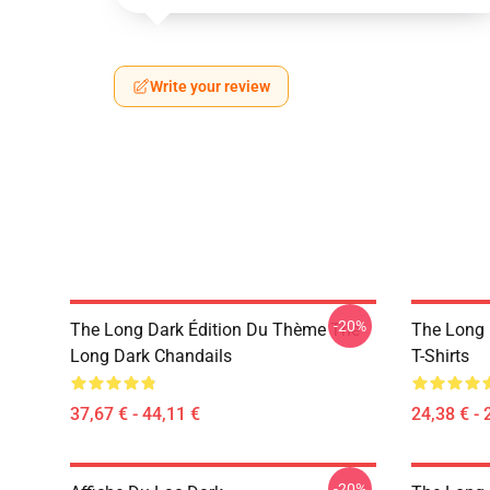
Write your review
-20%
The Long Dark Édition Du Thème The
The Long
Long Dark Chandails
T-Shirts
37,67 € - 44,11 €
24,38 € - 
-20%