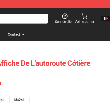
Service client
Voir le panier
Contact
ffiche De L'autoroute Côtière
)
24in
18x24in