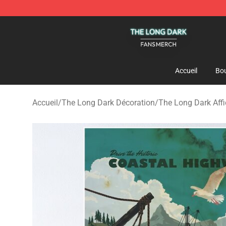
The Long Dark Shop - Official The Long Dark Merchand
Accueil
Bou
Accueil
/
The Long Dark Décoration
/
The Long Dark Aff