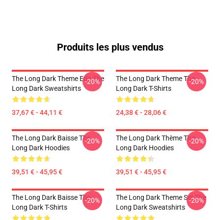
Produits les plus vendus
The Long Dark Theme Edit The
The Long Dark Theme The
-20%
-20%
Long Dark Sweatshirts
Long Dark T-Shirts
37,67 € - 44,11 €
24,38 € - 28,06 €
The Long Dark Baisse The
The Long Dark Thème The
-20%
-20%
Long Dark Hoodies
Long Dark Hoodies
39,51 € - 45,95 €
39,51 € - 45,95 €
The Long Dark Baisse The
The Long Dark Theme Set The
-20%
-20%
Long Dark T-Shirts
Long Dark Sweatshirts