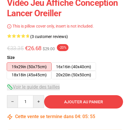
Vidéo Jeu Affiche Conception
Lancer Oreiller
This is pillow cover only, insert is not included.
(3 customer reviews)
€33.35
€26.68
-20%
$29.00
Size
19x29in (50x75cm)
16x16in (40x40cm)
18x18in (45x45cm)
20x20in (50x50cm)
Voir le guide des tailles
Quantity
AJOUTER AU PANIER
Cette vente se termine dans
04
:
05
:
54