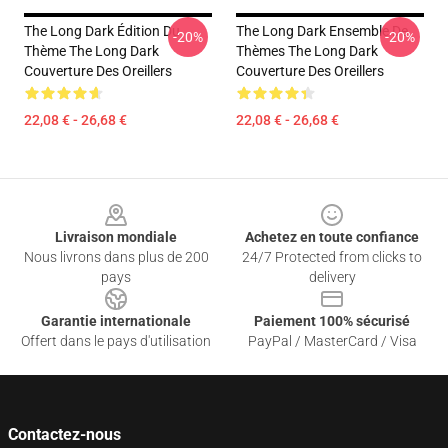
The Long Dark Édition Du
The Long Dark Ensemble De
-20%
-20%
Thème The Long Dark
Thèmes The Long Dark
Couverture Des Oreillers
Couverture Des Oreillers
22,08 € - 26,68 €
22,08 € - 26,68 €
Footer
Livraison mondiale
Achetez en toute confiance
Nous livrons dans plus de 200
24/7 Protected from clicks to
pays
delivery
Garantie internationale
Paiement 100% sécurisé
Offert dans le pays d'utilisation
PayPal / MasterCard / Visa
Contactez-nous