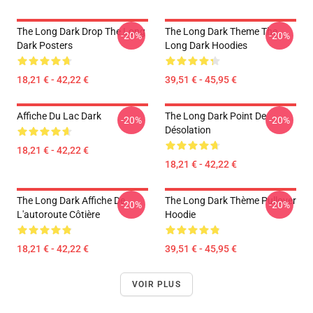
The Long Dark Drop The Long
The Long Dark Theme The
-20%
-20%
Dark Posters
Long Dark Hoodies
18,21 € - 42,22 €
39,51 € - 45,95 €
Affiche Du Lac Dark
The Long Dark Point De
-20%
-20%
Désolation
18,21 € - 42,22 €
18,21 € - 42,22 €
The Long Dark Affiche De
The Long Dark Thème Pullover
-20%
-20%
L'autoroute Côtière
Hoodie
18,21 € - 42,22 €
39,51 € - 45,95 €
VOIR PLUS