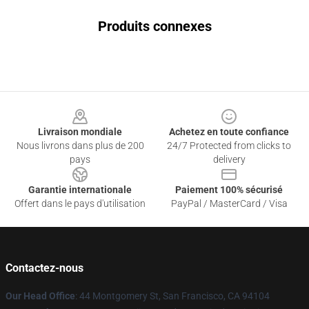
Produits connexes
Footer
Livraison mondiale
Achetez en toute confiance
Nous livrons dans plus de 200
24/7 Protected from clicks to
pays
delivery
Garantie internationale
Paiement 100% sécurisé
Offert dans le pays d'utilisation
PayPal / MasterCard / Visa
Contactez-nous
Our Head Office
: 44 Montgomery St, San Francisco, CA 94104