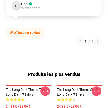
Opal
O
Verified owner
Write your review
1
/
1
Produits les plus vendus
The Long Dark Theme The
The Long Dark Theme Set The
-20%
-20%
Long Dark T-Shirts
Long Dark T-Shirts
24,38 € - 28,06 €
24,38 € - 28,06 €