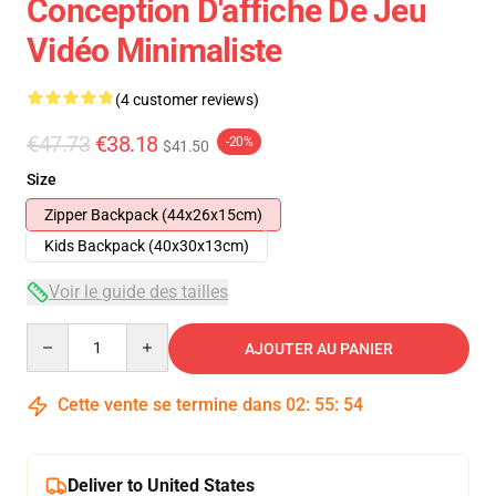
Conception D'affiche De Jeu
Vidéo Minimaliste
(4 customer reviews)
€47.73
€38.18
-20%
$41.50
Size
Zipper Backpack (44x26x15cm)
Kids Backpack (40x30x13cm)
Voir le guide des tailles
Quantity
AJOUTER AU PANIER
Cette vente se termine dans
02
:
55
:
53
Deliver to United States