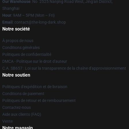
Our Warehouse
: No. 2525 Nanjing Road West, Jing'an District,
Shanghai
Hour
: 9AM – 5PM (Mon – Fri)
Email
: contact@the-long-dark.shop
Notre société
À propos de nous
Conditions générales
Politiques de confidentialité
DMCA - Politique sur le droit d'auteur
C.A. SB657 : Loi sur la transparence de la chaîne d'approvisionnement
Notre soutien
Politiques d'expédition et de livraison
Conditions de paiement
Politiques de retour et de remboursement
Contactez-nous
Aide aux clients (FAQ)
Vente
Notre magasin