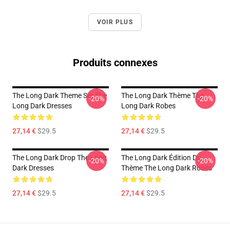
VOIR PLUS
Produits connexes
The Long Dark Theme Set The
The Long Dark Thème The
-20%
-20%
Long Dark Dresses
Long Dark Robes
27,14 €
$29.5
27,14 €
$29.5
The Long Dark Drop The Long
The Long Dark Édition Du
-20%
-20%
Dark Dresses
Thème The Long Dark Robes
27,14 €
$29.5
27,14 €
$29.5
Footer