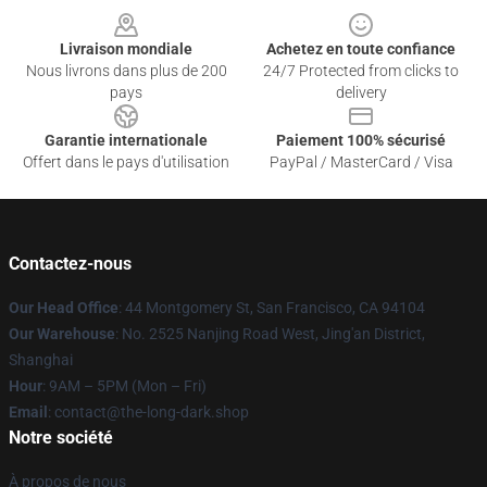
Livraison mondiale
Achetez en toute confiance
Nous livrons dans plus de 200
24/7 Protected from clicks to
pays
delivery
Garantie internationale
Paiement 100% sécurisé
Offert dans le pays d'utilisation
PayPal / MasterCard / Visa
Contactez-nous
Our Head Office
: 44 Montgomery St, San Francisco, CA 94104
Our Warehouse
: No. 2525 Nanjing Road West, Jing'an District,
Shanghai
Hour
: 9AM – 5PM (Mon – Fri)
Email
: contact@the-long-dark.shop
Notre société
À propos de nous