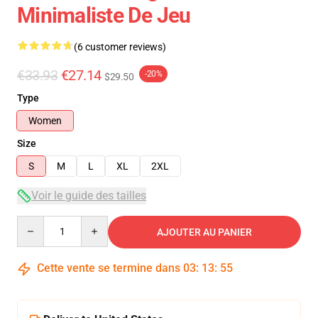
Minimaliste De Jeu
(6 customer reviews)
€33.93
€27.14
-20%
$29.50
Type
Women
Size
S
M
L
XL
2XL
Voir le guide des tailles
Quantity
AJOUTER AU PANIER
Cette vente se termine dans
03
:
13
:
54