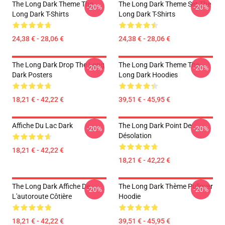
The Long Dark Theme The
The Long Dark Theme Set The
-20%
-20%
Long Dark T-Shirts
Long Dark T-Shirts
24,38 € - 28,06 €
24,38 € - 28,06 €
The Long Dark Drop The Long
The Long Dark Theme The
-20%
-20%
Dark Posters
Long Dark Hoodies
18,21 € - 42,22 €
39,51 € - 45,95 €
Affiche Du Lac Dark
The Long Dark Point De
-20%
-20%
Désolation
18,21 € - 42,22 €
18,21 € - 42,22 €
The Long Dark Affiche De
The Long Dark Thème Pullover
-20%
-20%
L'autoroute Côtière
Hoodie
18,21 € - 42,22 €
39,51 € - 45,95 €