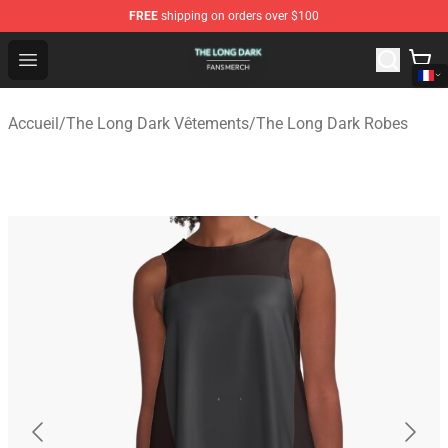
FREE
shipping on orders over $100
The Long Dark Shop - Official The Long Dark Merchandis
Open menu
Accueil
/
The Long Dark Vêtements
/
The Long Dark Robes