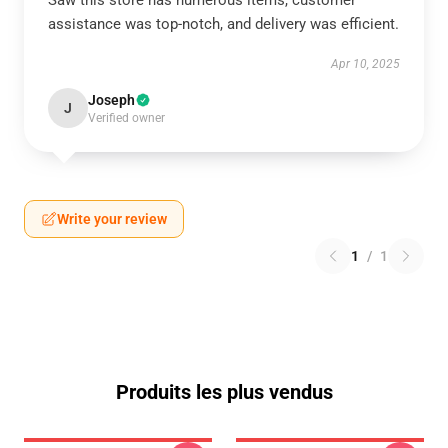
Saw this store has numerous items, customer
assistance was top-notch, and delivery was efficient.
Apr 10, 2025
Joseph
J
Verified owner
Write your review
1
/
1
Produits les plus vendus