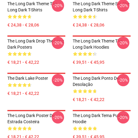
The Long Dark Theme The
The Long Dark Theme Set The
-20%
-20%
Long Dark T-Shirts
Long Dark T-Shirts
€ 24,38 - € 28,06
€ 24,38 - € 28,06
The Long Dark Drop The Long
The Long Dark Theme The
-20%
-20%
Dark Posters
Long Dark Hoodies
€ 18,21 - € 42,22
€ 39,51 - € 45,95
The Dark Lake Poster
The Long Dark Ponto De
-20%
-20%
Desolação
€ 18,21 - € 42,22
€ 18,21 - € 42,22
The Long Dark Poster De
The Long Dark Tema Pullover
-20%
-20%
Estrada Costeira
Hoodie
€ 18,21 - € 42,22
€ 39,51 - € 45,95