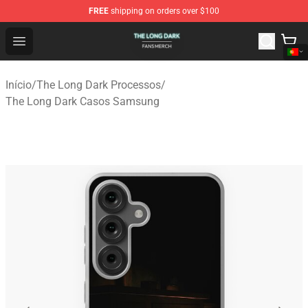
FREE
shipping on orders over $100
The Long Dark Shop - Official The Long Dark Merchandis
Open menu
Início
/
The Long Dark Processos
/
The Long Dark Casos Samsung