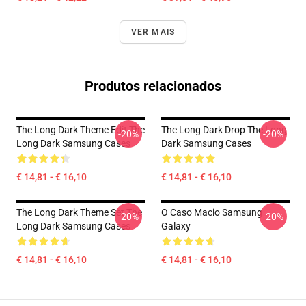
VER MAIS
Produtos relacionados
The Long Dark Theme Edit The
The Long Dark Drop The Long
-20%
-20%
Long Dark Samsung Cases
Dark Samsung Cases
€ 14,81 - € 16,10
€ 14,81 - € 16,10
The Long Dark Theme Set The
O Caso Macio Samsung
-20%
-20%
Long Dark Samsung Cases
Galaxy
€ 14,81 - € 16,10
€ 14,81 - € 16,10