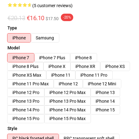
(5 customer reviews)
€20.13
€16.10
-20%
$17.50
Type
iPhone
Samsung
Model
iPhone 7
iPhone 7 Plus
iPhone 8
iPhone 8 Plus
iPhone X
iPhone XR
iPhone XS
iPhone XS Max
iPhone 11
iPhone 11 Pro
iPhone 11 Pro Max
iPhone 12
iPhone 12 Mini
iPhone 12 Pro
iPhone 12 Pro Max
iPhone 13
iPhone 13 Pro
iPhone 13 Pro Max
iPhone 14
iPhone 14 Pro
iPhone 14 Pro Max
iPhone 15
iPhone 15 Pro
iPhone 15 Pro Max
Style
PC black frosted shell
RPC transparent soft shell