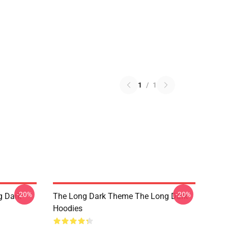
1
/
1
-20%
-20%
g Dark
The Long Dark Theme The Long Dark
Hoodies