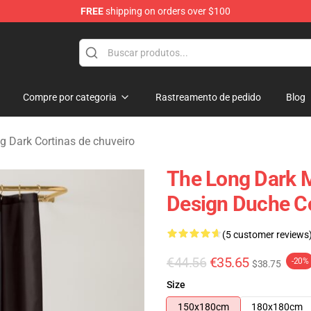
FREE
shipping on orders over $100
ise Store
Compre por categoria
Rastreamento de pedido
Blog
g Dark Cortinas de chuveiro
The Long Dark M
Design Duche C
(5 customer reviews
€44.56
€35.65
-20%
$38.75
Size
150x180cm
180x180cm