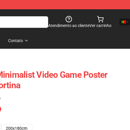
Atendimento ao cliente
Ver carrinho
Contato
inimalist Video Game Poster
ortina
)
200x180cm