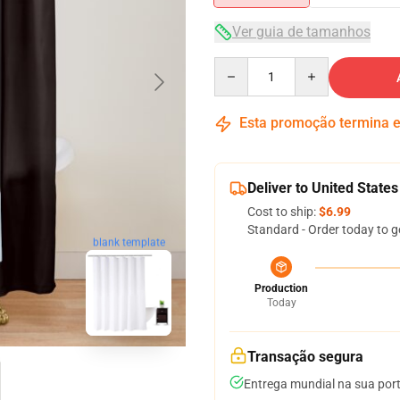
Ver guia de tamanhos
Quantity
Esta promoção termina
Deliver to United States
Cost to ship:
$6.99
Standard - Order today to g
blank template
Production
Today
Transação segura
Entrega mundial na sua por