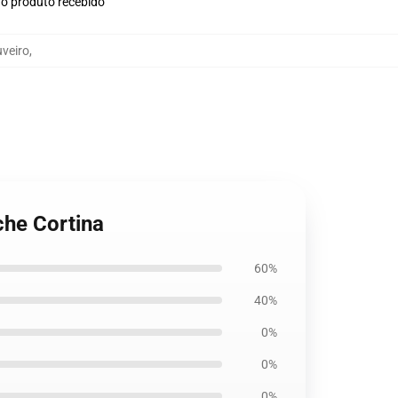
no produto recebido
uveiro
,
che Cortina
60%
40%
0%
0%
0%