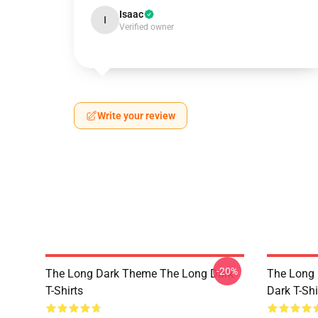
Isaac
I
Verified owner
Write your review
-20%
The Long Dark Theme The Long Dark
The Long 
T-Shirts
Dark T-Shi