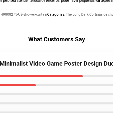
ê pelo seu atendente local de terceiros, pode haver pequenas variações 
149808275-US-shower-curtain
Categorias
:
The Long Dark Cortinas de ch
What Customers Say
 Minimalist Video Game Poster Design Du