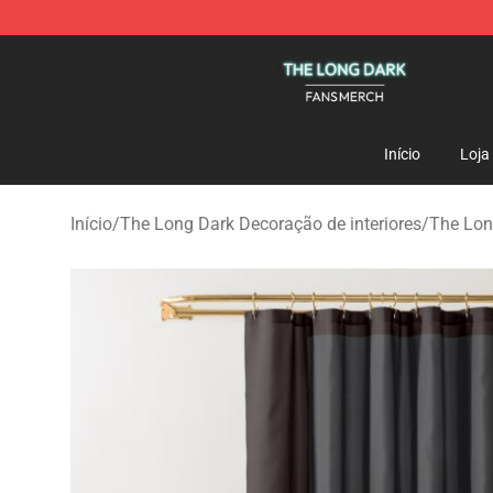
The Long Dark Shop - Official The Long Dark Merchand
Início
Loja
Início
/
The Long Dark Decoração de interiores
/
The Lon