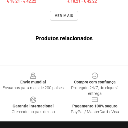
€ 18,21 - € 42,22
€ 18,21 - € 42,22
VER MAIS
Produtos relacionados
Footer
Envio mundial
Compre com confiança
Enviamos para mais de 200 países
Protegido 24/7, do clique à
entrega
Garantia internacional
Pagamento 100% seguro
Oferecido no país de uso
PayPal / MasterCard / Visa