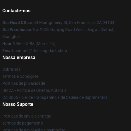
Contacte-nos
Our Head Office
: 44 Montgomery St, San Francisco, CA 94104
Our Warehouse
: No. 2525 Nanjing Road West, Jing'an District,
Shanghai
Hour
: 9AM – 5PM (Mon – Fri)
Email
: contact@the-long-dark.shop
Nossa empresa
Sobre nós
Termos e Condições
Políticas de privacidade
DMCA - Política de Direitos Autorais
CA SB657: Lei de Transparência de Cadeia de Suprimentos
Nosso Suporte
Políticas de envio e entrega
Termos de pagamento
Políticas de devolução e reembolso