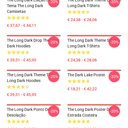
The Long Dark Edição De
The Long Dark Theme Edit The
-20%
-20%
Tema The Long Dark
Long Dark T-Shirts
Camisetas
€ 24,38 - € 28,06
€ 37,67 - € 44,11
The Long Dark Drop The Long
The Long Dark Theme Set The
-20%
-20%
Dark Hoodies
Long Dark T-Shirts
€ 39,51 - € 45,95
€ 24,38 - € 28,06
The Long Dark Theme The
The Dark Lake Poster
-20%
-20%
Long Dark Hoodies
€ 18,21 - € 42,22
€ 39,51 - € 45,95
The Long Dark Ponto De
The Long Dark Poster De
-20%
-20%
Desolação
Estrada Costeira