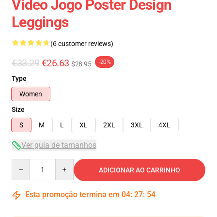
Vídeo Jogo Poster Design
Leggings
(6 customer reviews)
€33.29
€26.63
-20%
$28.95
Type
Women
Size
S
M
L
XL
2XL
3XL
4XL
Ver guia de tamanhos
Quantity
ADICIONAR AO CARRINHO
Esta promoção termina em
04
:
27
:
54