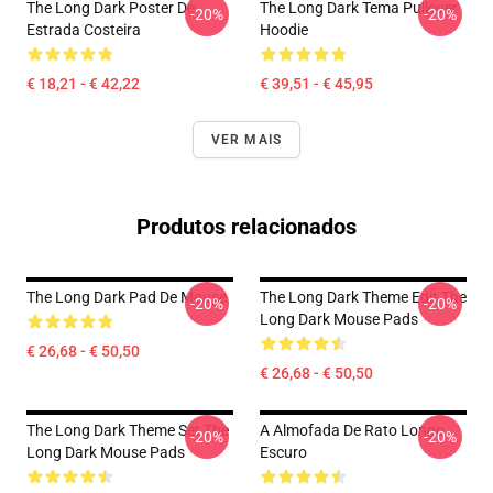
The Long Dark Poster De
The Long Dark Tema Pullover
-20%
-20%
Estrada Costeira
Hoodie
€ 18,21 - € 42,22
€ 39,51 - € 45,95
VER MAIS
Produtos relacionados
The Long Dark Pad De Mouse
The Long Dark Theme Edit The
-20%
-20%
Long Dark Mouse Pads
€ 26,68 - € 50,50
€ 26,68 - € 50,50
The Long Dark Theme Set The
A Almofada De Rato Longo
-20%
-20%
Long Dark Mouse Pads
Escuro