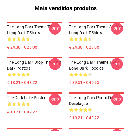
Mais vendidos produtos
The Long Dark Theme The
The Long Dark Theme Set The
-20%
-20%
Long Dark T-Shirts
Long Dark T-Shirts
€ 24,38 - € 28,06
€ 24,38 - € 28,06
The Long Dark Drop The Long
The Long Dark Theme The
-20%
-20%
Dark Posters
Long Dark Hoodies
€ 18,21 - € 42,22
€ 39,51 - € 45,95
The Dark Lake Poster
The Long Dark Ponto De
-20%
-20%
Desolação
€ 18,21 - € 42,22
€ 18,21 - € 42,22