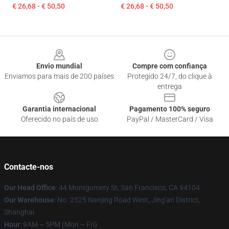
€ 26,68 - € 50,50
€ 26,68 - € 50,50
Footer
Envio mundial
Compre com confiança
Enviamos para mais de 200 países
Protegido 24/7, do clique à
entrega
Garantia internacional
Pagamento 100% seguro
Oferecido no país de uso
PayPal / MasterCard / Visa
Contacte-nos
Our Head Office
: 44 Montgomery St, San Francisco, CA 94104
Our Warehouse
: No. 2525 Nanjing Road West, Jing'an District,
Shanghai
Hour
: 9AM – 5PM (Mon – Fri)