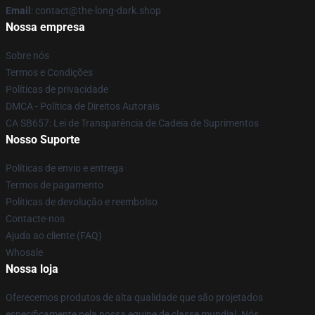
Email
: contact@the-long-dark.shop
Nossa empresa
Sobre nós
Termos e Condições
Políticas de privacidade
DMCA - Política de Direitos Autorais
CA SB657: Lei de Transparência de Cadeia de Suprimentos
Nosso Suporte
Políticas de envio e entrega
Termos de pagamento
Políticas de devolução e reembolso
Contacte-nos
Ajuda ao cliente (FAQ)
Whosale
Nossa loja
Oferecemos produtos de alta qualidade que são projetados
especificamente pela nossa equipe de classe mundial. Nós