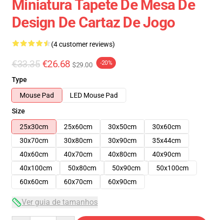
Miniatura Tapete De Mesa De
Design De Cartaz De Jogo
(4 customer reviews)
€33.35
€26.68
-20%
$29.00
Type
Mouse Pad
LED Mouse Pad
Size
25x30cm
25x60cm
30x50cm
30x60cm
30x70cm
30x80cm
30x90cm
35x44cm
40x60cm
40x70cm
40x80cm
40x90cm
40x100cm
50x80cm
50x90cm
50x100cm
60x60cm
60x70cm
60x90cm
Ver guia de tamanhos