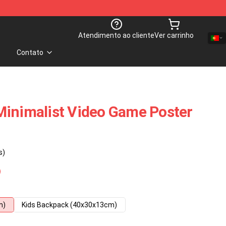
Atendimento ao cliente
Ver carrinho
Contato
Minimalist Video Game Poster
s)
m)
Kids Backpack (40x30x13cm)