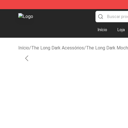
The Long Dark Shop - Official The Long Dark Merchand
Início
Loja
Início
/
The Long Dark Acessórios
/
The Long Dark Mochi