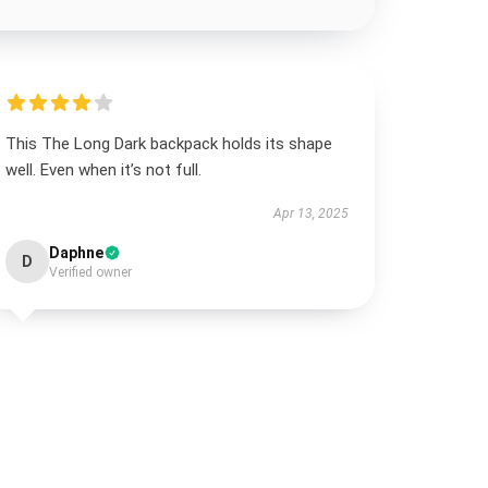
This The Long Dark backpack holds its shape
well. Even when it’s not full.
Apr 13, 2025
Daphne
D
Verified owner