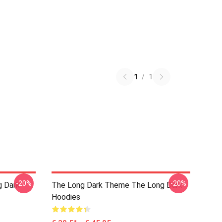
1
/
1
-20%
-20%
g Dark
The Long Dark Theme The Long Dark
Hoodies