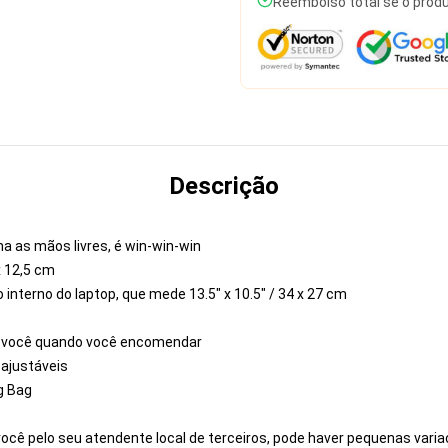
Reembolso total se o produ
Descrição
a as mãos livres, é win-win-win
x 12,5 cm
interno do laptop, que mede 13.5" x 10.5" / 34 x 27 cm
a você quando você encomendar
 ajustáveis
g Bag
ocê pelo seu atendente local de terceiros, pode haver pequenas vari