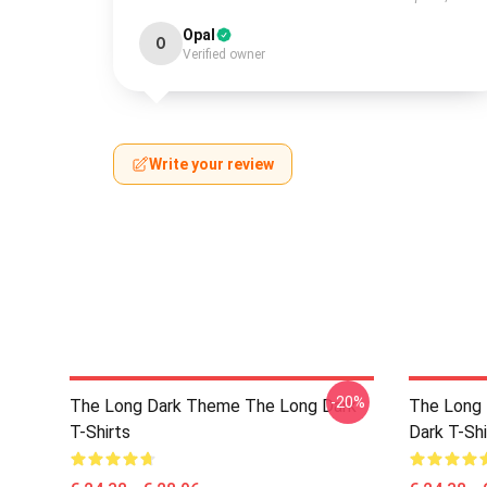
Opal
O
Verified owner
Write your review
-20%
The Long Dark Theme The Long Dark
The Long
T-Shirts
Dark T-Shi