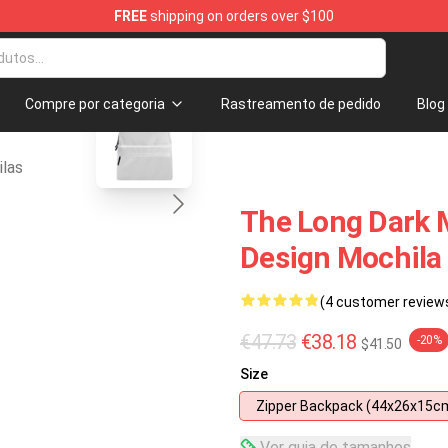
FREE
shipping on orders over $100
ise Store
blank template
Compre por categoria
Rastreamento de pedido
Blog
las
The Long Dark 
Design Mochila
(4 customer review
€47.73
€38.18
-20%
$41.50
Size
Zipper Backpack (44x26x15c
Ver guia de tamanhos