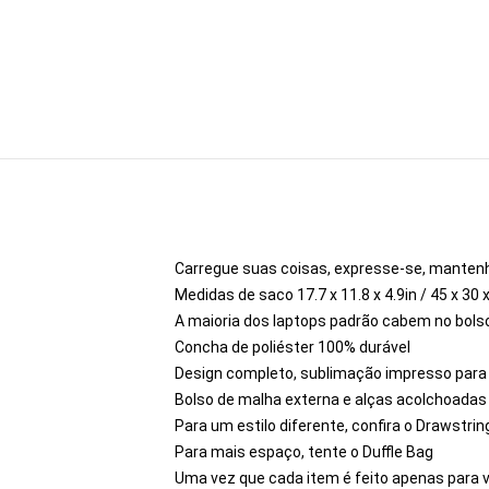
Carregue suas coisas, expresse-se, mantenh
Medidas de saco 17.7 x 11.8 x 4.9in / 45 x 30 
A maioria dos laptops padrão cabem no bolso 
Concha de poliéster 100% durável
Design completo, sublimação impresso par
Bolso de malha externa e alças acolchoadas
Para um estilo diferente, confira o Drawstrin
Para mais espaço, tente o Duffle Bag
Uma vez que cada item é feito apenas para v