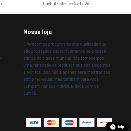
so
PayPal / MasterCard / Visa
Nossa loja
Oferecemos produtos de alta qualidade que
são projetados especificamente pela nossa
o
equipe de classe mundial. Nós fornecemos
uma variedade de produtos que são elegantes
e bonitos. Isso não é apenas para mostrar seu
estilo individual, mas também para você
compartilhar sua individualidade com os
outros.
Help