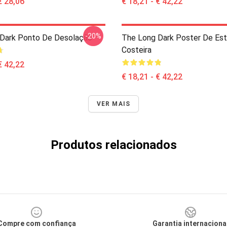
€ 28,06
€ 18,21 - € 42,22
-20%
Dark Ponto De Desolação
The Long Dark Poster De Est
Costeira
€ 42,22
€ 18,21 - € 42,22
VER MAIS
Produtos relacionados
Compre com confiança
Garantia internaciona