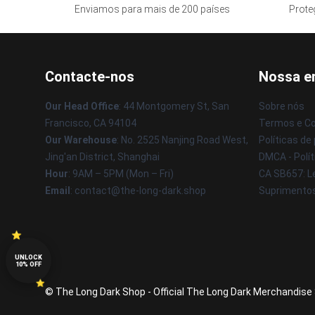
Enviamos para mais de 200 países
Prote
Contacte-nos
Nossa e
Our Head Office
: 44 Montgomery St, San
Sobre nós
Francisco, CA 94104
Termos e C
Our Warehouse
: No. 2525 Nanjing Road West,
Políticas de
Jing'an District, Shanghai
DMCA - Polít
Hour
: 9AM – 5PM (Mon – Fri)
CA SB657: L
Email
: contact@the-long-dark.shop
Suprimento
UNLOCK
10% OFF
© The Long Dark Shop - Official The Long Dark Merchandise S