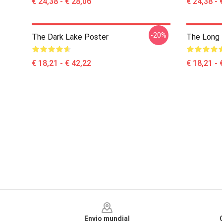
€ 24,38 - € 28,06
€ 24,38 - 
-20%
The Dark Lake Poster
The Long 
€ 18,21 - € 42,22
€ 18,21 - 
Footer
Envio mundial