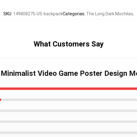
SKU
:
149808275-US-backpack
Categorias
:
The Long Dark Mochilas
,
What Customers Say
k Minimalist Video Game Poster Design M