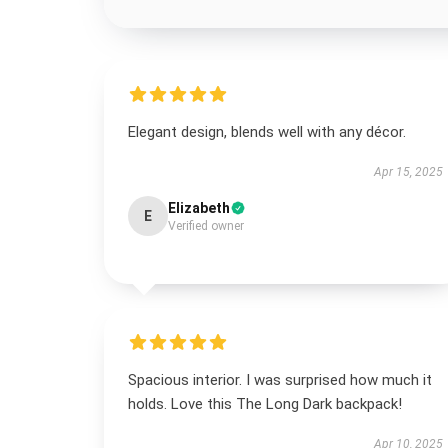
Elegant design, blends well with any décor.
Apr 15, 2025
Elizabeth
E
Verified owner
Spacious interior. I was surprised how much it
holds. Love this The Long Dark backpack!
Apr 10, 2025