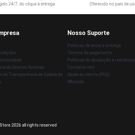
gido 24/7, do clique à entrega
Oferecido no país de u
mpresa
Nosso Suporte
Políticas de envio e entrega
ondições
Termos de pagamento
 privacidade
Políticas de devolução e reembols
ica de Direitos Autorais
Contacte-nos
ei de Transparência de Cadeia de
Ajuda ao cliente (FAQ)
s
Whosale
tore 2026 all rights reserved