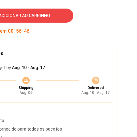
ADICIONAR AO CARRINHO
 em
00
:
56
:
45
es
get by
Aug. 10 - Aug. 17
Shipping
Delivered
Aug. 06
Aug. 10 - Aug. 17
rta
rnecido para todos os pacotes