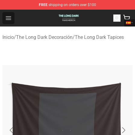
FREE
shipping on orders over $100
The Long Dark Shop - Official The Long Dark Merchandis
Open menu
Inicio
/
The Long Dark Decoración
/
The Long Dark Tapices