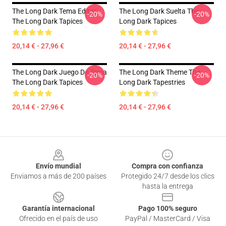
The Long Dark Tema Editar
The Long Dark Suelta The
-20%
-20%
The Long Dark Tapices
Long Dark Tapices
20,14 € - 27,96 €
20,14 € - 27,96 €
The Long Dark Juego De Tema
The Long Dark Theme The
-20%
-20%
The Long Dark Tapices
Long Dark Tapestries
20,14 € - 27,96 €
20,14 € - 27,96 €
Footer
Envío mundial
Compra con confianza
Enviamos a más de 200 países
Protegido 24/7 desde los clics
hasta la entrega
Garantía internacional
Pago 100% seguro
Ofrecido en el país de uso
PayPal / MasterCard / Visa