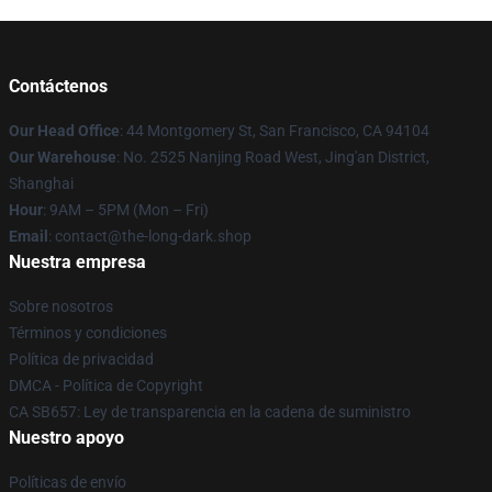
Contáctenos
Our Head Office
: 44 Montgomery St, San Francisco, CA 94104
Our Warehouse
: No. 2525 Nanjing Road West, Jing'an District,
Shanghai
Hour
: 9AM – 5PM (Mon – Fri)
Email
: contact@the-long-dark.shop
Nuestra empresa
Sobre nosotros
Términos y condiciones
Política de privacidad
DMCA - Política de Copyright
CA SB657: Ley de transparencia en la cadena de suministro
Nuestro apoyo
Políticas de envío