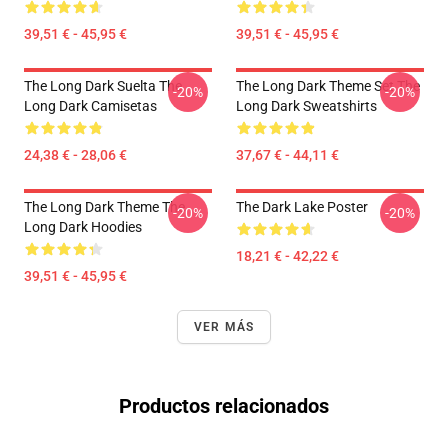
39,51 € - 45,95 €
39,51 € - 45,95 €
The Long Dark Suelta The
The Long Dark Theme Set The
-20%
-20%
Long Dark Camisetas
Long Dark Sweatshirts
24,38 € - 28,06 €
37,67 € - 44,11 €
The Long Dark Theme The
The Dark Lake Poster
-20%
-20%
Long Dark Hoodies
18,21 € - 42,22 €
39,51 € - 45,95 €
VER MÁS
Productos relacionados