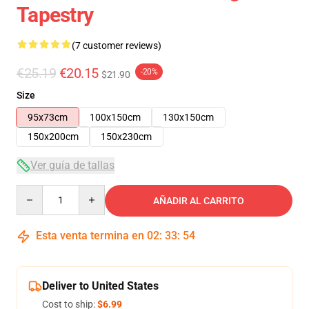
Tapestry
(7 customer reviews)
€25.19
€20.15
-20%
$21.90
Size
95x73cm
100x150cm
130x150cm
150x200cm
150x230cm
Ver guía de tallas
Quantity
AÑADIR AL CARRITO
Esta venta termina en
02
:
33
:
53
Deliver to United States
Cost to ship:
$6.99