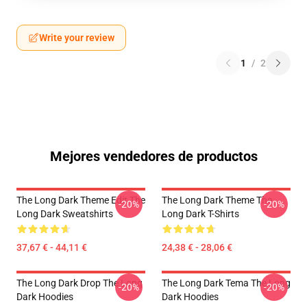
Write your review
1
/
2
Mejores vendedores de productos
The Long Dark Theme Edit The
The Long Dark Theme The
-20%
-20%
Long Dark Sweatshirts
Long Dark T-Shirts
37,67 € - 44,11 €
24,38 € - 28,06 €
The Long Dark Drop The Long
The Long Dark Tema The Long
-20%
-20%
Dark Hoodies
Dark Hoodies