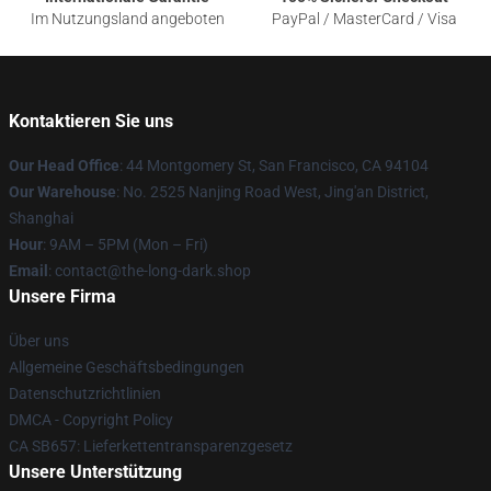
Im Nutzungsland angeboten
PayPal / MasterCard / Visa
Kontaktieren Sie uns
Our Head Office
: 44 Montgomery St, San Francisco, CA 94104
Our Warehouse
: No. 2525 Nanjing Road West, Jing'an District,
Shanghai
Hour
: 9AM – 5PM (Mon – Fri)
Email
: contact@the-long-dark.shop
Unsere Firma
Über uns
Allgemeine Geschäftsbedingungen
Datenschutzrichtlinien
DMCA - Copyright Policy
CA SB657: Lieferkettentransparenzgesetz
Unsere Unterstützung