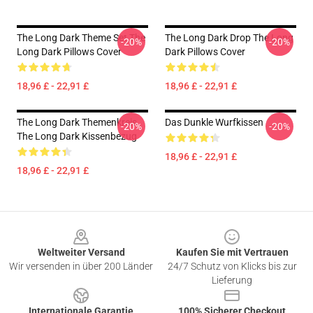
The Long Dark Theme Set The
The Long Dark Drop The Long
-20%
-20%
Long Dark Pillows Cover
Dark Pillows Cover
18,96 £ - 22,91 £
18,96 £ - 22,91 £
The Long Dark Themenkreis
Das Dunkle Wurfkissen
-20%
-20%
The Long Dark Kissenbezug
18,96 £ - 22,91 £
18,96 £ - 22,91 £
Footer
Weltweiter Versand
Kaufen Sie mit Vertrauen
Wir versenden in über 200 Länder
24/7 Schutz von Klicks bis zur
Lieferung
Internationale Garantie
100% Sicherer Checkout