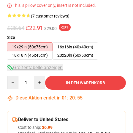
This is pillow cover only, insert is not included.
(7 customer reviews)
£28.64
£22.91
-20%
$29.00
Size
19x29in (50x75cm)
16x16in (40x40cm)
18x18in (45x45cm)
20x20in (50x50cm)
Größentabelle anzeigen
Quantity
IN DEN WARENKORB
Diese Aktion endet in
01
:
20
:
54
Deliver to United States
Cost to ship:
$6.99