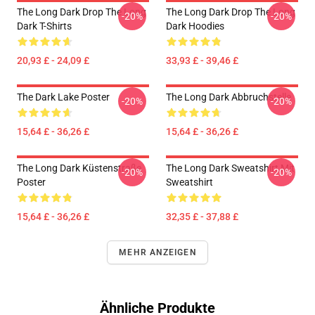
The Long Dark Drop The Long
The Long Dark Drop The Long
-20%
-20%
Dark T-Shirts
Dark Hoodies
20,93 £ - 24,09 £
33,93 £ - 39,46 £
The Dark Lake Poster
The Long Dark Abbruchstelle
-20%
-20%
15,64 £ - 36,26 £
15,64 £ - 36,26 £
The Long Dark Küstenstraße
The Long Dark Sweatshirt Mit
-20%
-20%
Poster
Sweatshirt
15,64 £ - 36,26 £
32,35 £ - 37,88 £
MEHR ANZEIGEN
Ähnliche Produkte