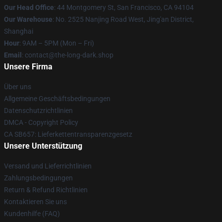
Our Head Office
: 44 Montgomery St, San Francisco, CA 94104
Our Warehouse
: No. 2525 Nanjing Road West, Jing'an District,
Shanghai
Hour
: 9AM – 5PM (Mon – Fri)
Email
: contact@the-long-dark.shop
Unsere Firma
Über uns
Allgemeine Geschäftsbedingungen
Datenschutzrichtlinien
DMCA - Copyright Policy
CA SB657: Lieferkettentransparenzgesetz
Unsere Unterstützung
Versand und Lieferrichtlinien
Zahlungsbedingungen
Return & Refund Richtlinien
Kontaktieren Sie uns
Kundenhilfe (FAQ)