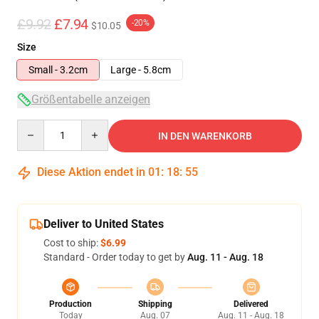
£9.92
£7.94
-20%
$10.05
Size
Small - 3.2cm
Large - 5.8cm
Größentabelle anzeigen
Quantity
IN DEN WARENKORB
Diese Aktion endet in
01
:
18
:
54
Deliver to United States
Cost to ship:
$6.99
Standard - Order today to get by
Aug. 11 - Aug. 18
Production
Shipping
Delivered
Today
Aug. 07
Aug. 11 - Aug. 18