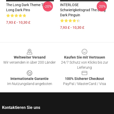
The Long Dark Theme The
INTERLOSE
-20%
-20%
Long Dark Pins
Schwierigkeitsgrad The Long
Dark Pinguin
7,93 £ - 10,30 £
7,93 £ - 10,30 £
Footer
Weltweiter Versand
Kaufen Sie mit Vertrauen
Wir versenden in über 200 Länder
24/7 Schutz von Klicks bis zur
Lieferung
Internationale Garantie
100% Sicherer Checkout
Im Nutzungsland angeboten
PayPal / MasterCard / Visa
Kontaktieren Sie uns