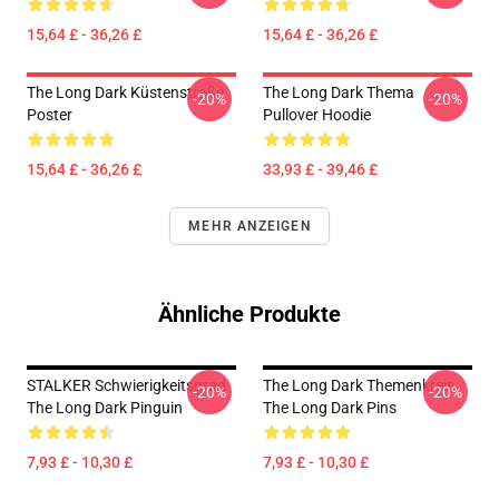
15,64 £ - 36,26 £
15,64 £ - 36,26 £
The Long Dark Küstenstraße
The Long Dark Thema
-20%
-20%
Poster
Pullover Hoodie
15,64 £ - 36,26 £
33,93 £ - 39,46 £
MEHR ANZEIGEN
Ähnliche Produkte
STALKER Schwierigkeitsgrad
The Long Dark Themenkreis
-20%
-20%
The Long Dark Pinguin
The Long Dark Pins
7,93 £ - 10,30 £
7,93 £ - 10,30 £