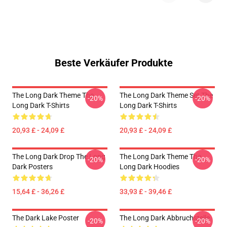
Beste Verkäufer Produkte
The Long Dark Theme The
The Long Dark Theme Set The
-20%
-20%
Long Dark T-Shirts
Long Dark T-Shirts
20,93 £ - 24,09 £
20,93 £ - 24,09 £
The Long Dark Drop The Long
The Long Dark Theme The
-20%
-20%
Dark Posters
Long Dark Hoodies
15,64 £ - 36,26 £
33,93 £ - 39,46 £
The Dark Lake Poster
The Long Dark Abbruchstelle
-20%
-20%