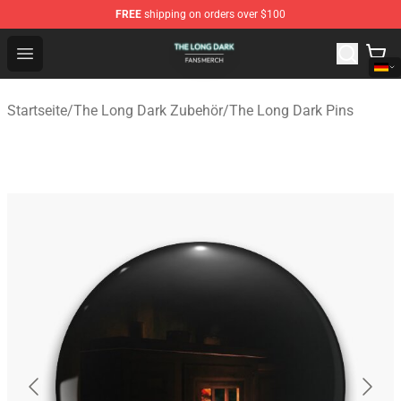
FREE
shipping on orders over $100
The Long Dark Shop - Official The Long Dark Merchandis
Open menu
Startseite
/
The Long Dark Zubehör
/
The Long Dark Pins