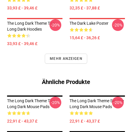
33,93 £ - 39,46 £
32,35 £ - 37,88 £
The Long Dark Theme The
The Dark Lake Poster
-20%
-20%
Long Dark Hoodies
15,64 £ - 36,26 £
33,93 £ - 39,46 £
MEHR ANZEIGEN
Ähnliche Produkte
The Long Dark Theme The
The Long Dark Theme Set The
-20%
-20%
Long Dark Mouse Pads
Long Dark Mouse Pads
22,91 £ - 43,37 £
22,91 £ - 43,37 £