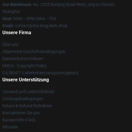
Our Warehouse
: No. 2525 Nanjing Road West, Jing'an District,
Shanghai
Hour
: 9AM – 5PM (Mon – Fri)
Email
: contact@the-long-dark.shop
Unsere Firma
Über uns
Allgemeine Geschäftsbedingungen
Datenschutzrichtlinien
DMCA - Copyright Policy
CA SB657: Lieferkettentransparenzgesetz
Unsere Unterstützung
Versand und Lieferrichtlinien
Zahlungsbedingungen
Return & Refund Richtlinien
Kontaktieren Sie uns
Kundenhilfe (FAQ)
Whosale