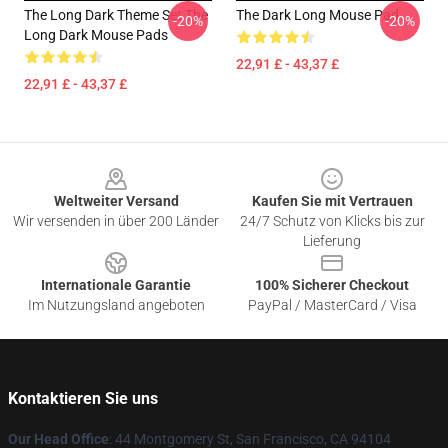
The Long Dark Theme Set The
The Dark Long Mouse Pad
-20%
-20%
Long Dark Mouse Pads
22,91 £ - 43,37 £
22,91 £ - 43,37 £
Footer
Weltweiter Versand
Kaufen Sie mit Vertrauen
Wir versenden in über 200 Länder
24/7 Schutz von Klicks bis zur
Lieferung
Internationale Garantie
100% Sicherer Checkout
Im Nutzungsland angeboten
PayPal / MasterCard / Visa
Kontaktieren Sie uns
Our Head Office
: 44 Montgomery St, San Francisco, CA 94104