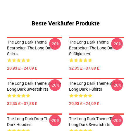
Beste Verkäufer Produkte
The Long Dark Thema
The Long Dark Thema
-20%
-20%
Bearbeiten The Long Dark T-
Bearbeiten The Long Dark
Shirts
Süßigkeiten
20,93 £ - 24,09 £
32,35 £ - 37,88 £
The Long Dark Theme Set The
The Long Dark Theme Set The
-20%
-20%
Long Dark Sweatshirts
Long Dark T-Shirts
32,35 £ - 37,88 £
20,93 £ - 24,09 £
The Long Dark Drop The Long
The Long Dark Theme The
-20%
-20%
Dark Hoodies
Long Dark Sweatshirts