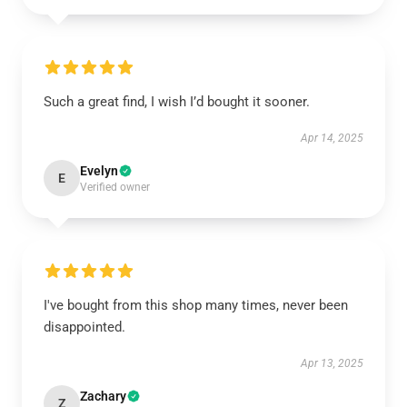
Such a great find, I wish I’d bought it sooner.
Apr 14, 2025
Evelyn
E
Verified owner
I've bought from this shop many times, never been
disappointed.
Apr 13, 2025
Zachary
Z